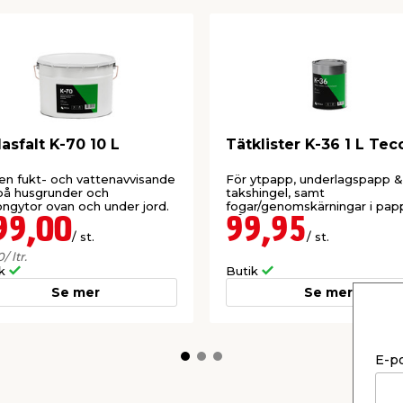
lasfalt K-70 10 L
Tätklister K-36 1 L Tec
en fukt- och vattenavvisande
För ytpapp, underlagspapp &
på husgrunder och
takshingel, samt
ngytor ovan och under jord.
fogar/genomskärningar i papp
plåt- & tegeltak.
99,00
99,95
/ st.
/ st.
0
/ ltr.
ik
Butik
Se mer
Se mer
E-p