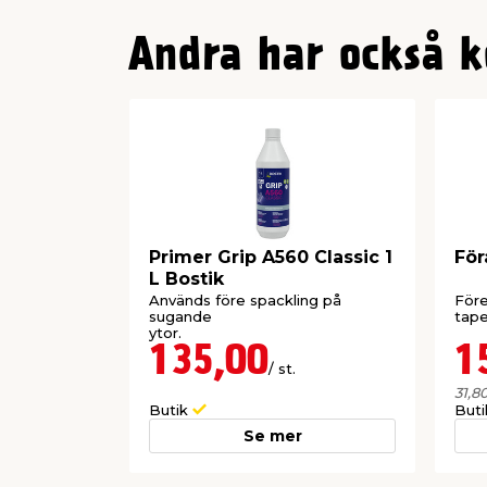
Andra har också k
Primer Grip A560 Classic 1
För
L Bostik
Används före spackling på
Före
sugande
tape
ytor
135,00
1
/ st.
31,8
Butik
But
Se mer