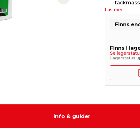
Next slide
täckmassa
Läs mer
Finns end
Finns i lage
Se lagerstatu
Lagerstatus u
Info & guider