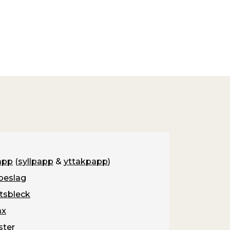
app
(
syllpapp
&
yttakpapp
)
beslag
tsbleck
ax
ster