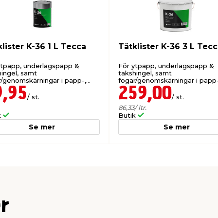
lister K-36 1 L Tecca
Tätklister K-36 3 L Tec
ytpapp, underlagspapp &
För ytpapp, underlagspapp &
hingel, samt
takshingel, samt
r/genomskärningar i papp-,
fogar/genomskärningar i papp-
 & tegeltak.
plåt- & tegeltak.
9,95
259,00
/ st.
/ st.
86,33
/ ltr.
k
Butik
Se mer
Se mer
r