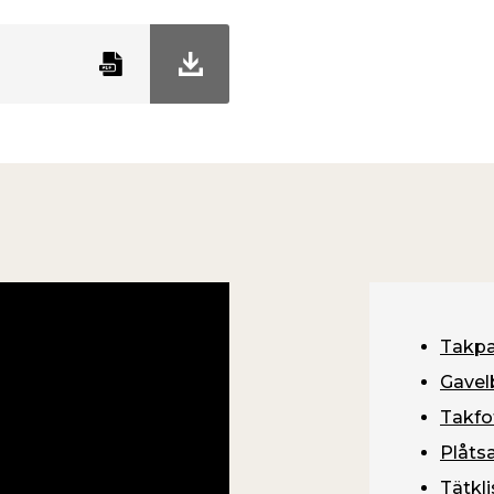
r kan du även behandla
er applicerar du
I normalfall räcker det
ligger endast om den
g och sprickbildning.
ckar borstas noggrant
strykes med Primer K-80
 Täckmassa K-50. Fogar
r K-36 (art.nr 9065005,
re hål repareras med
 sedan grundningen torka
hela gatan helst två
ar en elastisk svartmatt
Takp
Gavel
Takfo
m möjligt för bästa
 ger sämre vidhäftning och
Plåts
 Förvissa dig om att taket
Tätkli