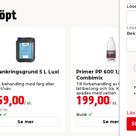
Lös
öpt
Lös
Bekr
ankringsgrund 5 L Luxi
Primer PP 600 1,5 L
Combimix
 behandling med färg eller
Till förbehandling av betong,
t/väv.
lättbetong och trä. Koncentra
.
spädes med vatten.
r
59,00
199,00
/ st.
/ st.
0
/ ltr.
Läs 
ik
Butik
Se mer
Se mer
S