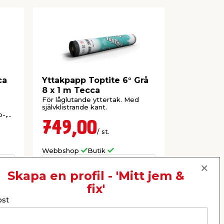
ca
Yttakpapp Toptite 6° Grå
Täckmass
8 x 1 m Tecca
Tecca
För låglutande yttertak. Med
För ett star
självklistrande kant.
skyddsskikt
-,
samt shingel
749,00
449,
/ st.
Webbshop
Butik
Butik
Se mer
Skapa en profil - 'Mitt jem &
fix'
ost
Nästa