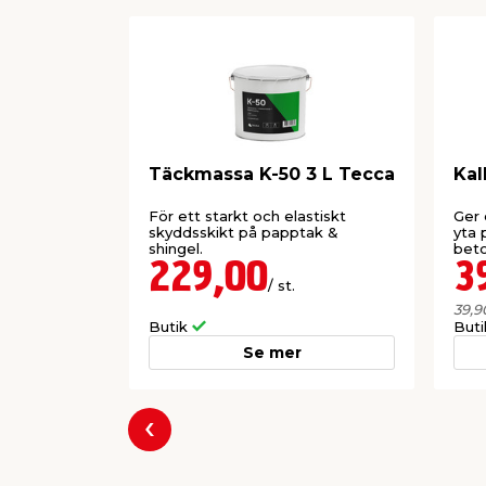
Täckmassa K-50 3 L Tecca
Kal
För ett starkt och elastiskt
Ger 
skyddsskikt på papptak &
yta 
shingel.
beto
229,00
3
/ st.
39,9
Butik
But
Se mer
Föregående