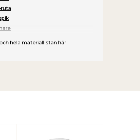
ruta
pik
are
och hela materiallistan här