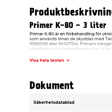
Produktbeskrivnin
Primer K-80 - 3 liter
Primer K-80 är en förbehandling för utnö
som används innan de skyddas med Täck
9065008 eller 9040734). Primern tränger 
uttorkade och söndervittrade ytan, fyll
och bildar på detta sätt en bra grundyta.
med hjälp av en borste eller spruta. Prime
Visa hela texten
har en torktid på ca 3 timmar vid +20°C.
3 liter.
Användning av Primer K-
Dokument
På takpapp, takshingel och övriga bit
Avlägsna löst grus och smuts från takyta
veckbildningar i takpappen skärs upp och
Säkerhetsdatablad
K-36. Mindre hål tätas med Tätklister K-
att klistra en ny bit ytpapp. Genomskärn