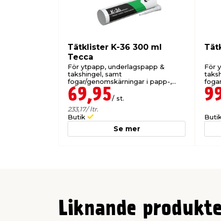
Tätklister K-36 300 ml
Tätk
Tecca
För ytpapp, underlagspapp &
För 
takshingel, samt
taks
fogar/genomskärningar i papp-,
foga
plåt- & tegeltak.
plåt-
69,95
9
/ st.
233,17
/ ltr.
Butik
Buti
Se mer
Liknande produkte