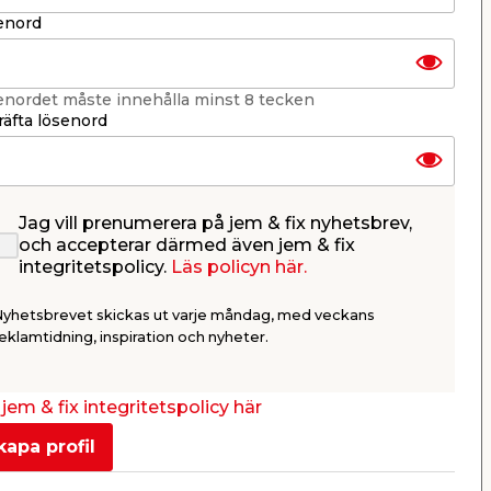
enord
enordet måste innehålla minst 8 tecken
äfta lösenord
Jag vill prenumerera på jem & fix nyhetsbrev,
och accepterar därmed även jem & fix
Grundfärg Silikat 5 L
Primer H
integritetspolicy.
Läs policyn här.
Murfix
Luxi
Till fasader av puts, betong och
För grundni
Nyhetsbrevet skickas ut varje måndag, med veckans
t,
tegel.
Luxi hobbyfä
eklamtidning, inspiration och nyheter.
229,00
59,9
/ st.
599,50
/ ltr.
jem & fix integritetspolicy här
Butik
Butik
Se mer
kapa profil