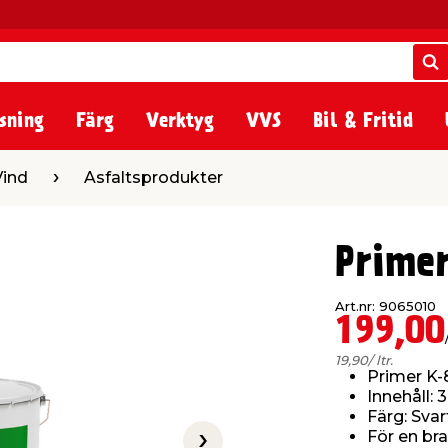
S
S
sning
Färg
Verktyg
VVS
Bil & Fritid
faltsprodukter
Vind
Asfaltsprodukter
Prime
Art.nr: 9065010
199,00
19,90
/ ltr.
Primer K-
Innehåll: 3
Färg: Svar
För en br