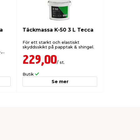
ca
Täckmassa K-50 3 L Tecca
För ett starkt och elastiskt
skyddsskikt på papptak & shingel.
,
229,00
/ st.
Butik
Se mer