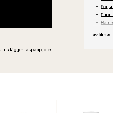
 icke kompatibelt
eksamhet prova på en
Fogsp
edföra svårare och trögare
Papps
n stå inomhus något dygn
arbetet
görs i +10 C. Om
Hamm
överväga en omläggning.
 ny åtgärd. Detta
Se filmen 
nterar dig ett
ur du lägger takpapp, och