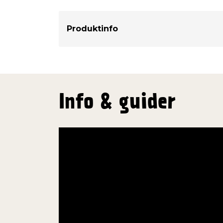
K-36. Efter dessa förberedande åtgärde
med Primer K-80 (art.nr 9065010). Däreft
täckmassa K-50 med borste eller pensel. 
Produktinfo
med en strykning. Behov av primer före
gamla ytan bär tydliga spår av uttorknin
På plåttak
Avlägsna smuts och lösa rester. Rostflä
med exempelvis en stålborste, samt för
Info & guider
(art.nr 9065010) eller lacknaftautspädd
och genomskärningar tätas med Tätkliste
9065006 eller 9065007). Eventuella mind
glasfibermatta och Tätklister K-36. Låt
väl, helst i några dagar. Därefter strykes 
gånger med Täckmassa K-50. Massan bild
yta.
Generellt
U
nderlaget bör vara så rent och torrt so
resultat. Rester av fett, smuts eller fukt
skall avlägsnas innan arbetet påbörjats.