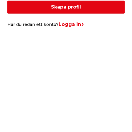
Denna 3D-vinkelmätare används för exakt
Skapa profil
märkning på tredimensionella fyrkantiga och runda
arbetsmaterial.
Logga in
Har du redan ett konto?
3D-vinkelmätaren har en lång rad funktioner, och
agerar bland annat vinkelmätare, vinkelöverförare,
linjal, mall för sinkfog, mätare för borrdiameter och
markeringshjälp.
Ett kraftigt verktyg när du utför precisionsarbete
med trä, metall och rör.
Liknande produkter