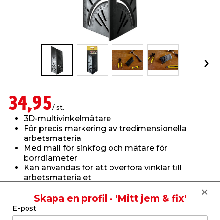
t & Värme
us & Förråd
öring
skläder & Skyddsutrustning
lation
 & Klinker
 & Säkerhet
öbler
er & Tapetverktyg
ing, Rep & Snöre
p
r & Fönster
edjursbekämpning
um
rsalspray & Multispray
ggningsmaskiner
34,95
/ st.
lation
t & Nät
yckstvätt & Tryckluft
3D-multivinkelmätare
För precis markering av tredimensionella
arbetsmaterial
tning
Med mall för sinkfog och mätare för
borrdiameter
Kan användas för att överföra vinklar till
arbetsmaterialet
Läs mer
Skapa en profil - 'Mitt jem & fix'
or & Flaggstänger
Finns i lager i webbshoppen
E-post
Skickas inom 2-5 arbetsdagar