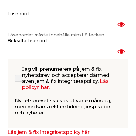
-
+
1
st.
Lösenord
Lägg i varukorgen
Lösenordet måste innehålla minst 8 tecken
Bekräfta lösenord
Jag vill prenumerera på jem & fix
Finns i lager i de flesta butiker
Se lagerstatus i din butik
nyhetsbrev, och accepterar därmed
Lagerstatus uppdaterad 8 aug 2026 14:30
även jem & fix integritetspolicy.
Läs
policyn här.
Lägg till i inköpslistan
Nyhetsbrevet skickas ut varje måndag,
med veckans reklamtidning, inspiration
och nyheter.
Produktbeskrivning
Läs jem & fix integritetspolicy här
3D-multivinkelmätare