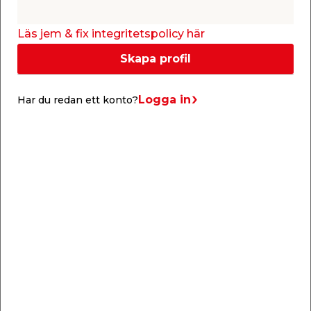
exempel för fönster i lekstugan. Den släta ytan är
lätt att rengöra och underhålla, vilket säkerställer
Läs jem & fix integritetspolicy här
långvarig klarhet och hållbarhet.
Skapa profil
Logga in
Har du redan ett konto?
Specifikationer
Typ
Värde
Tjocklek
5 mm