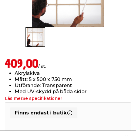
t & Värme
us & Förråd
öring
skläder & Skyddsutrustning
lation
 & Klinker
 & Säkerhet
öbler
er & Tapetverktyg
ing, Rep & Snöre
p
r & Fönster
edjursbekämpning
um
rsalspray & Multispray
ggningsmaskiner
409,00
/ st.
lation
t & Nät
yckstvätt & Tryckluft
Akrylskiva
Mått: 5 x 500 x 750 mm
Utförande: Transparent
tning
Med UV-skydd på båda sidor
Läs mer
Se specifikationer
Finns endast i butik
or & Flaggstänger
Finns i lager i de flesta butiker