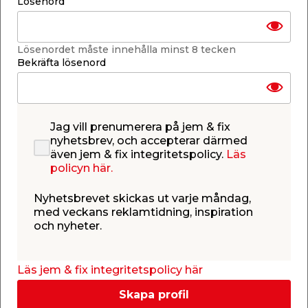
Lösenord
Lägg i varukorgen
Lösenordet måste innehålla minst 8 tecken
Bekräfta lösenord
Finns i lager i de flesta butiker
Se lagerstatus i din butik
Lagerstatus uppdaterad 7 aug 2026 07:00
Jag vill prenumerera på jem & fix
nyhetsbrev, och accepterar därmed
även jem & fix integritetspolicy.
Läs
Lägg till i inköpslistan
policyn här.
Nyhetsbrevet skickas ut varje måndag,
med veckans reklamtidning, inspiration
Produktbeskrivning
och nyheter.
För infällt montage av strömbrytare och
vägguttag. 3 x 16 mm stutsar. Stutsavastånd från
framkant 26 mm. Inre djup: 46 mm. Fästringen kan
Läs jem & fix integritetspolicy här
justeras upp till 3 mm höjd för att eliminera
Skapa profil
distansring. Sammankopplingsbar i sidled. För