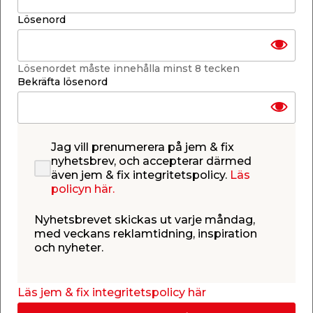
Finns i lager i webbshoppen
Lösenord
Skickas inom 2-5 arbetsdagar
-
+
1
st.
Lösenordet måste innehålla minst 8 tecken
Bekräfta lösenord
Lägg i varukorgen
Jag vill prenumerera på jem & fix
nyhetsbrev, och accepterar därmed
även jem & fix integritetspolicy.
Läs
policyn här.
Finns i lager i de flesta butiker
Se lagerstatus i din butik
Lagerstatus uppdaterad 8 aug 2026 18:56
Nyhetsbrevet skickas ut varje måndag,
med veckans reklamtidning, inspiration
och nyheter.
Lägg till i inköpslistan
Läs jem & fix integritetspolicy här