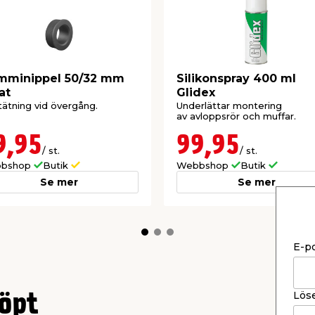
mminippel 50/32 mm
Silikonspray 400 ml
at
Glidex
tätning vid övergång.
Underlättar montering
av avloppsrör och muffar.
9,95
99,95
/ st.
/ st.
bshop
Butik
Webbshop
Butik
Se mer
Se mer
E-p
Lös
öpt