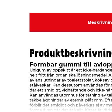
Beskrivni
Produktbeskrivnin
Formbar gummi till avlo
Unigum avloppskitt är ett icke-härdande
helt fritt från organiska lösningsmedel. 
av anslutningar av toalettstolar, köksavl
stålvaskar. Kan dessutom användas fö
där ett smidigt, vidhäftande och icke-här
Kan användas utomhus för tätning av tak
takbeläggningar av eternit, plåt mm. Eft
förblir det smidigt och påverkas ej av mat
forma även när det är kallt. Kittet är vä