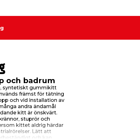
ng
g
pp och badrum
, syntetiskt gummikitt
Används främst för tätning
opp och vid installation av
r många andra ändamål
dande kitt är önskvärt.
rännor, stuprör och
ersom kittet aldrig härdar
rialrörelser. Lätt att
derbeständigt och kan