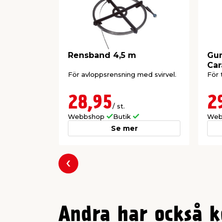
Rensband 4,5 m
Gu
Car
För avloppsrensning med svirvel.
För 
28,95
2
/ st.
Webbshop
Butik
Web
Se mer
Föregående
Andra har också k