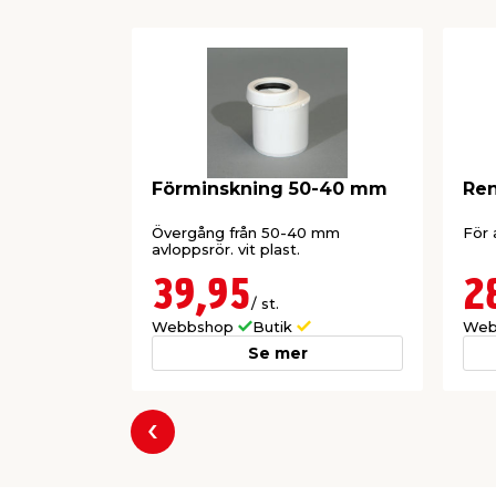
Förminskning 50-40 mm
Ren
Övergång från 50-40 mm
För 
avloppsrör. vit plast.
39,95
2
/ st.
Webbshop
Butik
Web
Se mer
Föregående