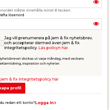
enordet måste innehålla minst 8 tecken
äfta lösenord
Jag vill prenumerera på jem & fix nyhetsbrev,
m
Gummimanschett 146 x
Vattenlås
och accepterar därmed även jem & fix
90 mm
mm Falup
integritetspolicy.
Läs policyn här.
För toalettanslutning.
Pungvattenl
tvättställ. 
Nyhetsbrevet skickas ut varje måndag, med veckans
golvhuv för s
109,00
109,
eklamtidning, inspiration och nyheter.
/ st.
Webbshop
Butik
Webbshop
Se mer
jem & fix integritetspolicy här
kapa profil
Nästa
Logga in
du redan ett konto?