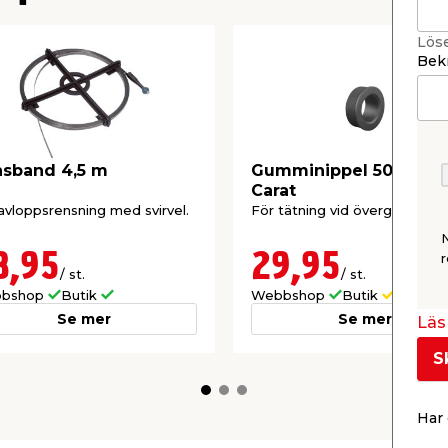
Lös
Bekr
sband 4,5 m
Gumminippel 50/32 m
Carat
avloppsrensning med svirvel.
För tätning vid övergång.
8,95
29,95
r
/ st.
/ st.
bshop
Butik
Webbshop
Butik
Se mer
Se mer
Läs 
S
Har 