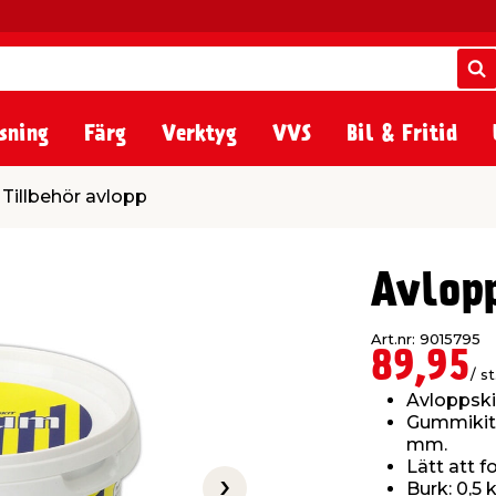
S
S
sning
Färg
Verktyg
VVS
Bil & Fritid
lopp
Tillbehör avlopp
Avlop
Art.nr: 9015795
89,95
/ st
Avloppsk
Gummikit 
mm.
Lätt att 
Burk: 0,5 