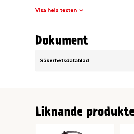
övermålas. Burk: 0,5 Kg.
Visa hela texten
Dokument
Säkerhetsdatablad
Liknande produkte