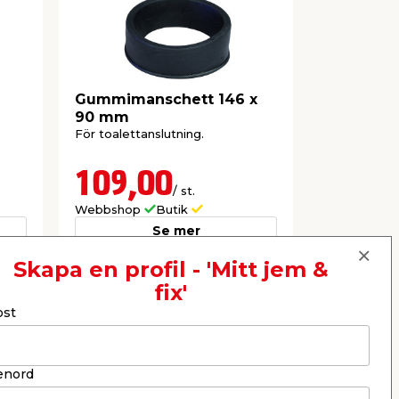
Gummimanschett 146 x
Vattenlås
90 mm
mm Falup
För toalettanslutning.
För tvättstä
och golvhuv 
installation.
109,00
119,
/ st.
Webbshop
Butik
Webbshop
Se mer
Skapa en profil - 'Mitt jem &
fix'
Nästa
ost
enord