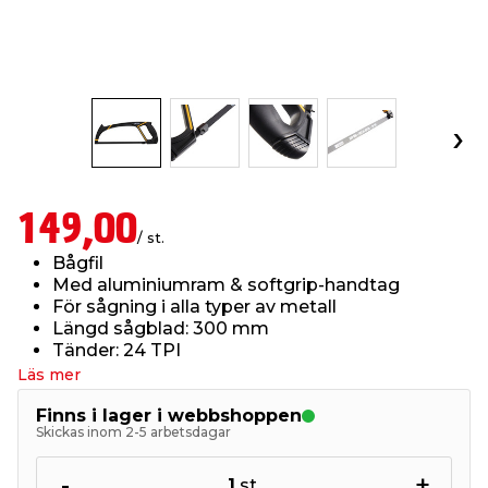
t & Värme
öbler
öring
skläder & Skyddsutrustning
lation
 & Klinker
 & Säkerhet
um
er & Tapetverktyg
ing, Rep & Snöre
p
r & Fönster
edjursbekämpning
t & Nät
rsalspray & Multispray
ggningsmaskiner
149,00
/ st.
lation
yckstvätt & Tryckluft
Bågfil
Med aluminiumram & softgrip-handtag
För sågning i alla typer av metall
tning
Längd sågblad: 300 mm
Tänder: 24 TPI
Läs mer
or & Flaggstänger
Finns i lager i webbshoppen
Skickas inom 2-5 arbetsdagar
-
+
1
st.