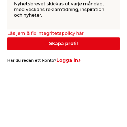
Nyhetsbrevet skickas ut varje måndag,
aluminium och ett bekvämt softgrip-handtag.
med veckans reklamtidning, inspiration
Sågbladet är ett 300 mm långt bimetallblad med
och nyheter.
24 TPI. Bladet kan vinklas i 0 och 45 grader.
5 års garanti vid uppvisande av kvitto gäller
(obs.
gäller ej på sågbladet
).
Läs jem & fix integritetspolicy här
Skapa profil
Logga in
Har du redan ett konto?