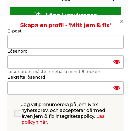
Lägg i varukorgen
Skapa en profil - 'Mitt jem & fix'
E-post
Lösenord
Finns i lager i de flesta butiker
Se lagerstatus i din butik
Lagerstatus uppdaterad 5 aug 2026 23:04
Lösenordet måste innehålla minst 8 tecken
Bekräfta lösenord
Lägg till i inköpslistan
Jag vill prenumerera på jem & fix
Produktbeskrivning
nyhetsbrev, och accepterar därmed
Bågfil för metall 300 mm
även jem & fix integritetspolicy.
Läs
policyn här.
Denna bågfil från Falke kan används för sågning i
alla typer av metall. Bågfilen har en robust ram i