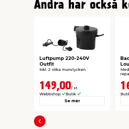
Andra har också k
Luftpump 220-240V
Ba
Outfit
Lou
Be
Inkl. 2 olika munstycken.
Med 
repa
149,00
1
/ st.
Webbshop
Butik
But
Se mer
Föregående