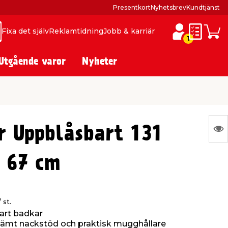
Presentkort
Nyhetsbrev
Kundtjänst
Fixa det själv
Reklamtidning
Jobb & karriär
ök
ök
Inköpslis
Varuk
1
Utgående varor
Nyheter
N
r Uppblåsbart 131
Ing
x 67 cm
var
att
vis
/ st.
art badkar
ämt nackstöd och praktisk mugghållare