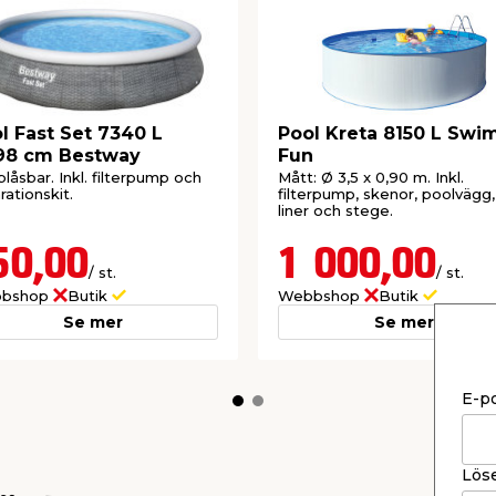
l Fast Set 7340 L
Pool Kreta 8150 L Swi
98 cm Bestway
Fun
låsbar. Inkl. filterpump och
Mått: Ø 3,5 x 0,90 m. Inkl.
rationskit.
filterpump, skenor, poolvägg,
liner och stege.
50,00
1 000,00
/ st.
/ st.
bshop
Butik
Webbshop
Butik
Se mer
Se mer
E-p
Lös