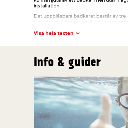
kunna njuta av ett badkar men utan nå
installation.
Det uppblåsbara badkaret består av tre, 
erbjuder ett inbyggt nackstöd och mugg
komfort och avkoppling.
Visa hela texten
Badkaret är stabilt och hållbart, samt ka
inomhus som utomhus på alla plana ytor 
föremål. Måtten på 131 x 79 x 67 cm gör d
på och snabbt att sätta upp.
Info & guider
Obs. denna vara säljs endast online oc
våra butiker.
Mått
Längd: 131 cm
Bredd: 79 cm
Höjd: 67 cm (Sida: 44 cm, nackstöd: 