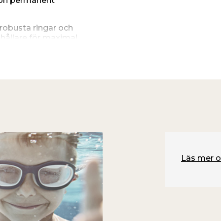
gon permanent
robusta ringar och
hållare för maximal
n ställas upp såväl
som är fria från vassa
et både enkelt att flytta
h går inte att köpa i
Läs mer o
23 cm)