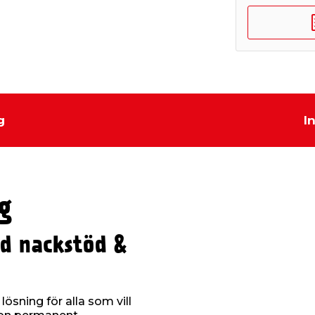
g
I
g
d nackstöd &
ösning för alla som vill