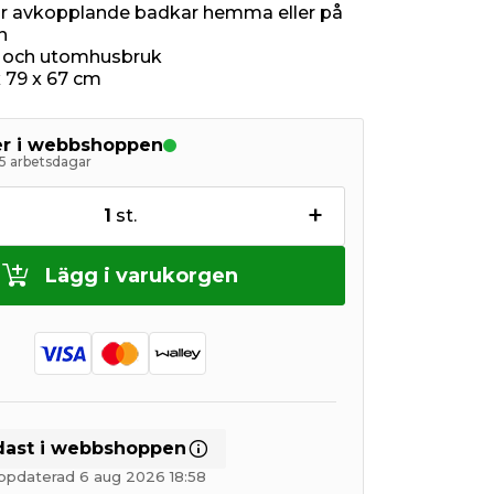
ör avkopplande badkar hemma eller på
n
- och utomhusbruk
x 79 x 67 cm
ger i webbshoppen
5 arbetsdagar
+
1
st.
Lägg i varukorgen
dast i webbshoppen
ppdaterad 6 aug 2026 18:58