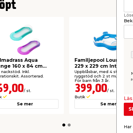
öpt
Lös
Bekr
dmadrass Aqua
Familjepool Lounge 99
nge 160 x 84 cm
229 x 229 cm Intex
stway
nackstöd. Inkl.
Uppblåsbar, med 4 st säten
rationskit. Assorterad.
ryggstöd och 2 st mugghållar
r
För barn från 3 år.
69,00
399,00
/ st.
/ st.
ik
Butik
Läs 
Se mer
Se mer
S
Har 