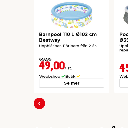
Barnpool 110 L Ø102 cm
Poo
Bestway
Ø3
Uppblåsbar. För barn från 2 år.
Uppb
repa
69,95
49,00
4
/ st.
Webbshop
Butik
Web
Se mer
Föregående