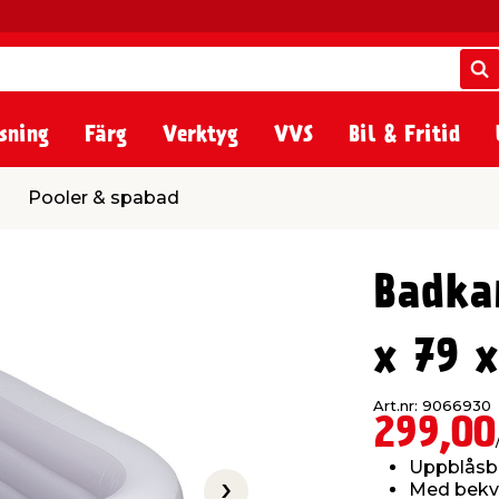
S
S
sning
Färg
Verktyg
VVS
Bil & Fritid
 spabad
Pooler & spabad
Badka
x 79 
Art.nr: 9066930
299,00
Uppblåsb
Med bekv