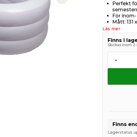
Next slide
Perfekt f
semester
För inom
Mått: 131 
Läs mer
Finns i la
Skickas inom 2-
-
Finns en
Lagerstatus u