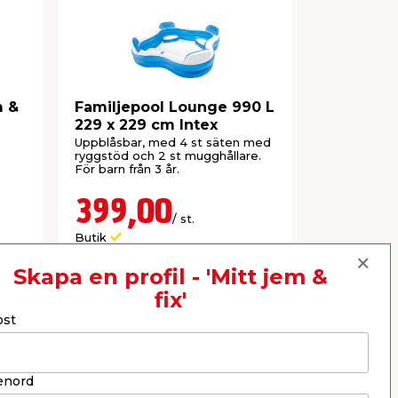
m &
Familjepool Lounge 990 L
Pool 450 
229 x 229 cm Intex
Bestway
Uppblåsbar, med 4 st säten med
Uppblåsbar. 
ryggstöd och 2 st mugghållare.
För barn från 3 år.
399,00
269,
/ st.
Butik
Webbshop
Se mer
Skapa en profil - 'Mitt jem &
fix'
ost
Nästa
enord