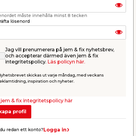
enordet måste innehålla minst 8 tecken
äfta lösenord
Jag vill prenumerera på jem & fix nyhetsbrev,
och accepterar därmed även jem & fix
0 L
Soffa/Madrass Uppblåsbar
Barnpool 
integritetspolicy.
Läs policyn här.
198 x 138 cm Sunlife
Fun Ø122
 med
För 2 personer. Med härlig, mjuk
Stark PVC-si
Nyhetsbrevet skickas ut varje måndag, med veckans
e.
yta för god komfort. Max. 200 kg.
vinylbotten. 
eklamtidning, inspiration och nyheter.
429,00
99,9
/ st.
Butik
Webbshop
jem & fix integritetspolicy här
Se mer
kapa profil
Logga in
du redan ett konto?
Nästa