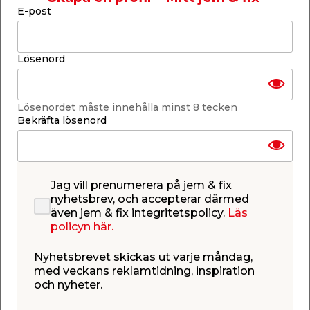
Mått: 45 x 92 x 1,5 mm
E-post
Material: Mattlackat stål
Säljs endast online
Läs mer
Lösenord
Finns i lager i webbshoppen
Skickas inom 2-5 arbetsdagar
Lösenordet måste innehålla minst 8 tecken
-
+
1
st.
Bekräfta lösenord
Lägg i varukorgen
Jag vill prenumerera på jem & fix
nyhetsbrev, och accepterar därmed
även jem & fix integritetspolicy.
Läs
policyn här.
Finns endast i webbshoppen
Nyhetsbrevet skickas ut varje måndag,
med veckans reklamtidning, inspiration
Lagerstatus uppdaterad 9 aug 2026 06:30
och nyheter.
Lägg till i inköpslistan