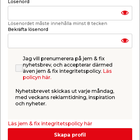
Lösenord
Lägg i varukorgen
Lösenordet måste innehålla minst 8 tecken
Bekräfta lösenord
Finns i lager i de flesta butiker
Se lagerstatus i din butik
Lagerstatus uppdaterad 6 aug 2026 05:00
Jag vill prenumerera på jem & fix
nyhetsbrev, och accepterar därmed
även jem & fix integritetspolicy.
Lägg till i inköpslistan
Läs
policyn här.
Nyhetsbrevet skickas ut varje måndag,
med veckans reklamtidning, inspiration
Produktbeskrivning
och nyheter.
Batteri 9V 6LR61
Batteri 9V 6LR61 är en pålitlig kraftkälla utformad
Läs jem & fix integritetspolicy här
för att driva en mängd olika elektroniska enheter.
Med sin kompakta storlek och höga spänning på 9
Skapa profil
volt är detta batteri särskilt lämpligt för enheter