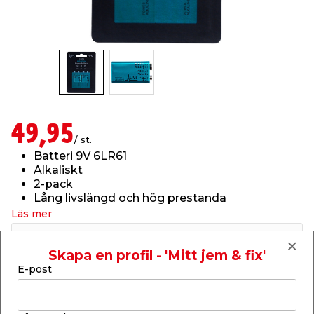
t & Värme
öbler
öring
skläder & Skyddsutrustning
lation
 & Klinker
 & Säkerhet
um
er & Tapetverktyg
ing, Rep & Snöre
p
r & Fönster
edjursbekämpning
t & Nät
rsalspray & Multispray
ggningsmaskiner
49,95
/ st.
Batteri 9V 6LR61
lation
yckstvätt & Tryckluft
Alkaliskt
2-pack
Lång livslängd och hög prestanda
tning
Läs mer
Finns i lager i webbshoppen
or & Flaggstänger
Skickas inom 2-5 arbetsdagar
Skapa en profil - 'Mitt jem & fix'
E-post
-
+
1
st.