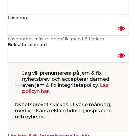
-
+
1
st.
Lösenord
Lägg i varukorgen
Lösenordet måste innehålla minst 8 tecken
Bekräfta lösenord
Finns endast i webbshoppen
Jag vill prenumerera på jem & fix
Lagerstatus uppdaterad 5 aug 2026 23:04
nyhetsbrev, och accepterar därmed
även jem & fix integritetspolicy.
Läs
Lägg till i inköpslistan
policyn här.
Nyhetsbrevet skickas ut varje måndag,
med veckans reklamtidning, inspiration
Produktbeskrivning
och nyheter.
Osram Original Metal Base
P21W Billampa