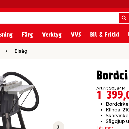
S
S
sning
Färg
Verktyg
VVS
Bil & Fritid
Elsåg
Bordc
Art.nr: 9058414
1 399,
Bordcirke
Klinga: 2
Skärvinkel
Sågdjup u
Läs mer