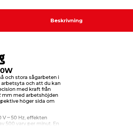
Beskrivning
g
00W
må och stora sågarbeten i
 arbetsyta och att du kan
cision med kraft från
502 mm med arbetshöjden
spektive höger sida om
V ~ 50 Hz, effekten
v 500 varv per minut. En
till de flesta