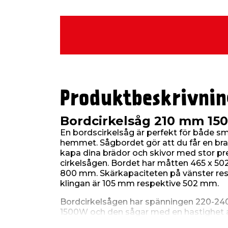
Produktbeskrivnin
Bordcirkelsåg 210 mm 15
En bordscirkelsåg är perfekt för både s
hemmet. Sågbordet gör att du får en bra
kapa dina brädor och skivor med stor pre
cirkelsågen. Bordet har måtten 465 x 
800 mm. Skärkapaciteten på vänster re
klingan är 105 mm respektive 502 mm.
Bordcirkelsågen har spänningen 220-240 
1500W och den sågar med en hastighet a
kraftfull såg som kommer vara användbar 