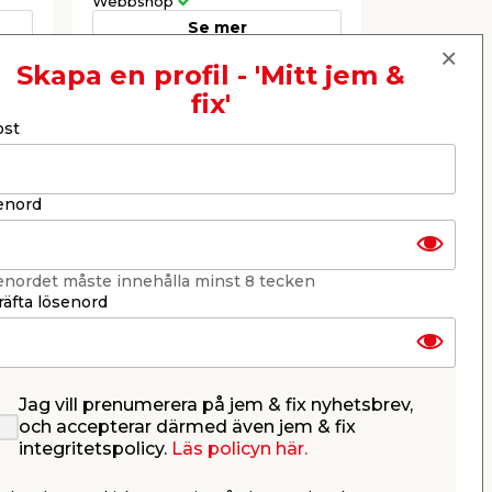
Webbshop
Webbshop
Se mer
Skapa en profil - 'Mitt jem &
fix'
Nästa
ost
enord
enordet måste innehålla minst 8 tecken
äfta lösenord
Jag vill prenumerera på jem & fix nyhetsbrev,
 L
Skruvdragare 18V Einhell
och accepterar därmed även jem & fix
integritetspolicy.
Läs policyn här.
ds
För kraftfull borrning och
rä.
skruvdragning.