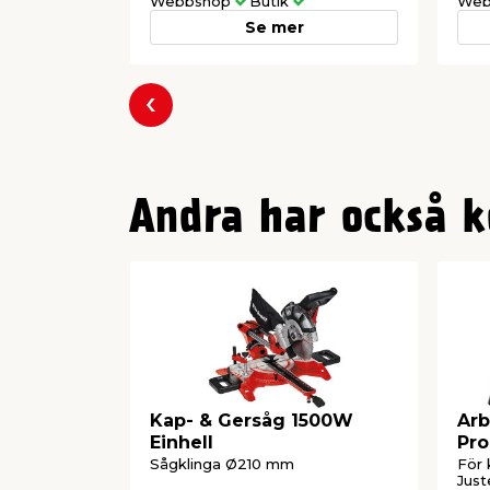
Webbshop
Butik
Web
Se mer
Föregående
Andra har också k
Kap- & Gersåg 1500W
Arb
Einhell
Pro
Sågklinga Ø210 mm
För 
Just