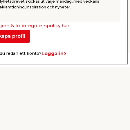
Nyhetsbrevet skickas ut varje måndag, med veckans
1 249,00
eklamtidning, inspiration och nyheter.
/ st.
Webbshop
Butik
jem & fix integritetspolicy här
Se mer
kapa profil
Logga in
du redan ett konto?