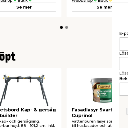
bshop
Butik
Webbshop
Butik
Se mer
Se mer
E-p
Lös
öpt
Lös
Bekr
etsbord Kap- & gersåg
Fasadlasyr Svartbrun 5
builder
Cuprinol
kap- och gersågning.
Vattenburen lasyr som använ
erbar höjd: 88 - 101,2 cm. Inkl.
till husfasader och utvändigt t