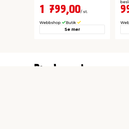
besl
1 799,00
9
/ st.
Webbshop
Butik
Web
Se mer
Producent
Schou Company A/S
Andreas Schous Vej 63
6000 Kolding
www.schou.com