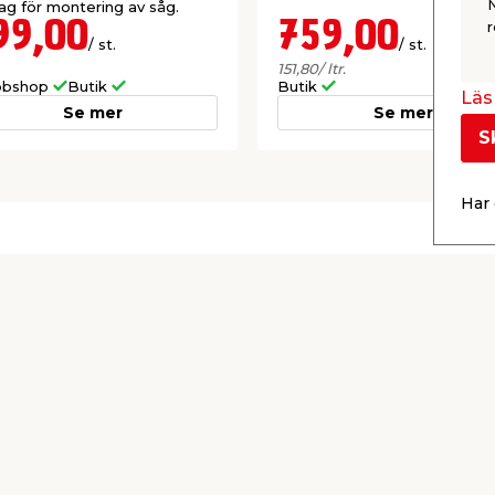
ag för montering av såg.
99,00
759,00
r
/ st.
/ st.
151,80
/ ltr.
bshop
Butik
Butik
Läs 
Se mer
Se mer
S
Har 