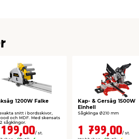
klusive klinga 210 x Ø30
 0-45°. Sågbladet kan
et vinklas, minskar
 90° är 70 mm och vid 45°
lsåg
r
 trä
ksåg 1200W Falke
Kap- & Gersåg 1500W
x 502 mm
Einhell
kontakt
exakta snitt i bordsskivor,
Sågklinga Ø210 mm
wood och MDF. Med skensats
2 sågklingor.
 199,00
1 799,00
/ st.
/ st.