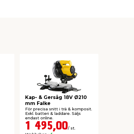
Kap- & Gersåg 18V Ø210
Cirkelså
mm Falke
För precisa snitt i trä & komposit.
Eldriven cirk
Exkl. batteri & laddare. Säljs
endast online.
1 495,00
899,
/ st.