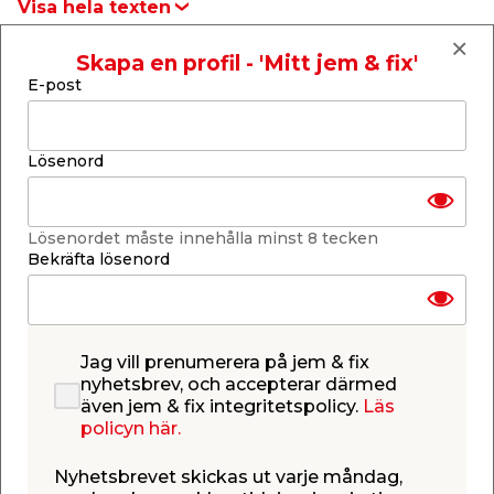
Visa hela texten
t & Värme
öbler
öring
skläder & Skyddsutrustning
lation
Det finns inga produkter som matchar din sökning
Skapa en profil - 'Mitt jem & fix'
E-post
Visa hela texten
 & Klinker
 & Säkerhet
um
er & Tapetverktyg
ing, Rep & Snöre
p
Lösenord
r & Fönster
edjursbekämpning
t & Nät
rsalspray & Multispray
ggningsmaskiner
Butiker &
Kontakta
Lösenordet måste innehålla minst 8 tecken
Bekräfta lösenord
lation
yckstvätt & Tryckluft
öppettider
kundtjänst
tning
Jag vill prenumerera på jem & fix
nyhetsbrev, och accepterar därmed
Låna släp
Drive-in
or & Flaggstänger
även jem & fix integritetspolicy.
Läs
gratis
policyn här.
Nyhetsbrevet skickas ut varje måndag,