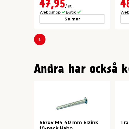
47,95
4
/ st.
Webbshop
Butik
Web
Se mer
Föregående
Andra har också k
Skruv M4 40 mm Elzink
Trä
10-pack Habo