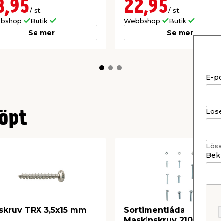
8,95
22,95
/ st.
/ st.
bshop
Butik
Webbshop
Butik
Se mer
Se mer
E-p
Lös
öpt
Lös
Bekr
skruv TRX 3,5x15 mm
Sortimentlåda
Maskinskruv 210 delar