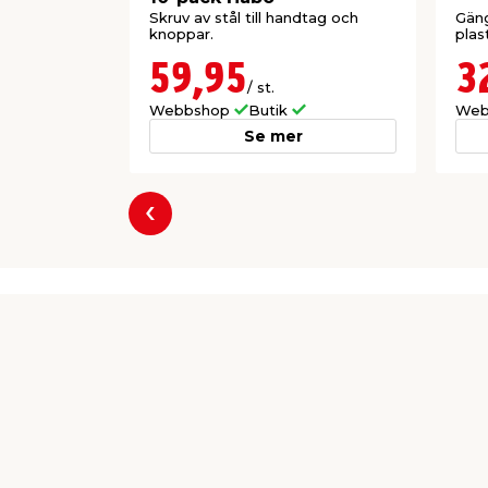
Skruv av stål till handtag och
Gäng
knoppar.
plas
59,95
3
/ st.
Webbshop
Butik
Web
Se mer
Föregående
Producent
Heco AB
Rocnevägen 16
SE-335 73 Hillerstorp Sverige
Support@heco.se