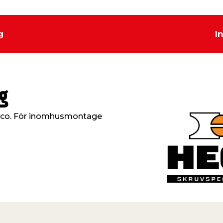
g
I
g
Heco. För inomhusmontage