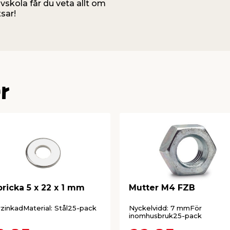
uvskola får du veta allt om
sar!
r
bricka 5 x 22 x 1 mm
Mutter M4 FZB
rzinkadMaterial: Stål25-pack
Nyckelvidd: 7 mmFör
inomhusbruk25-pack