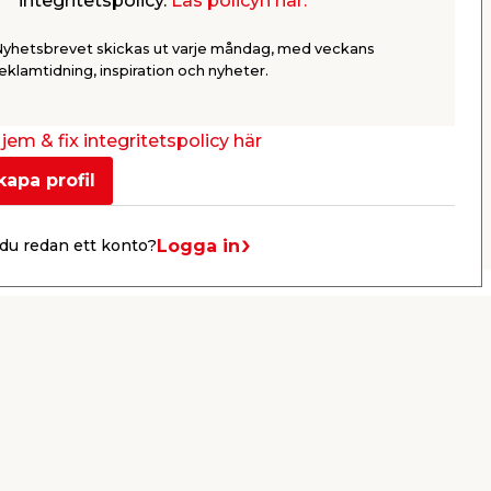
integritetspolicy.
Läs policyn här.
risk
Till skåpstommar.
Dimension:
packFör in
Nyhetsbrevet skickas ut varje måndag, med veckans
39,95
39,9
eklamtidning, inspiration och nyheter.
/ st.
Webbshop
Butik
Webbshop
Se mer
jem & fix integritetspolicy här
kapa profil
Nästa
Logga in
du redan ett konto?