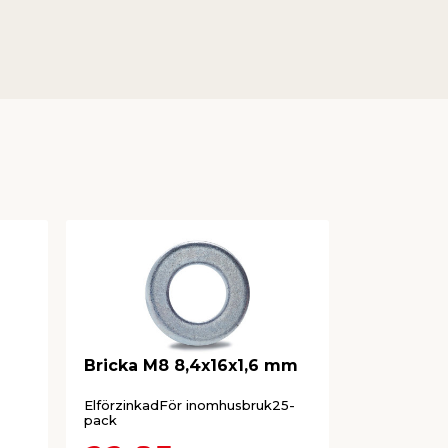
Bricka M8 8,4x16x1,6 mm
Rundbrick
1,6 mm F
ElförzinkadFör inomhusbruk25-
Varmförzinka
pack
utomhusbru