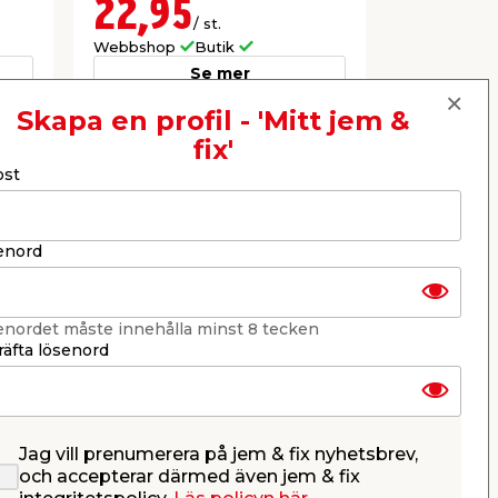
22,95
24,9
/ st.
Webbshop
Butik
Webbshop
Se mer
Skapa en profil - 'Mitt jem &
fix'
Nästa
ost
enord
enordet måste innehålla minst 8 tecken
äfta lösenord
Jag vill prenumerera på jem & fix nyhetsbrev,
Förbindelsebeslag 25-35
Maskinsk
och accepterar därmed även jem & fix
mm