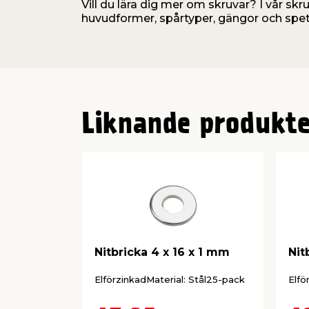
Vill du lära dig mer om skruvar? I vår skr
huvudformer, spårtyper, gängor och spet
Liknande produkte
Nitbricka 4 x 16 x 1 mm
Nit
ElförzinkadMaterial: Stål25-pack
Elfö