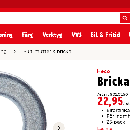
S
S
sning
Färg
Verktyg
VVS
Bil & Fritid
t, mutter & bricka
ing
Bult, mutter & bricka
Heco
Brick
Art.nr: 9020250
22,95
/ st
Elförzink
För inom
25-pack
Läs mer