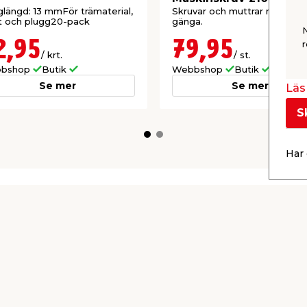
Work>it
längd: 13 mmFör trämaterial,
Skruvar och muttrar med met
t och plugg20-pack
gänga.
2,95
79,95
r
/ krt.
/ st.
bshop
Butik
Webbshop
Butik
Se mer
Se mer
Läs 
S
Har 