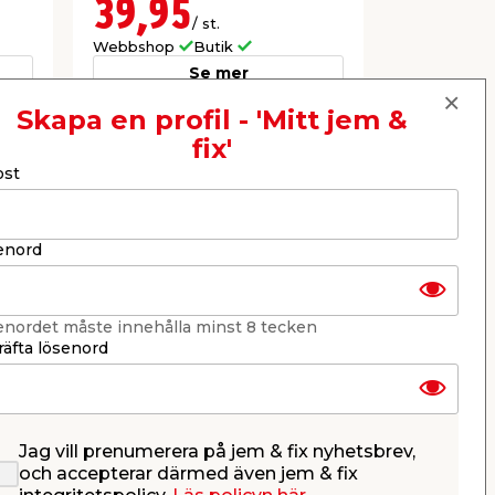
39,95
22,9
/ st.
Webbshop
Butik
Webbshop
Se mer
Skapa en profil - 'Mitt jem &
fix'
Nästa
ost
enord
enordet måste innehålla minst 8 tecken
äfta lösenord
Jag vill prenumerera på jem & fix nyhetsbrev,
Sortimentlåda
Maskinsk
och accepterar därmed även jem & fix
Maskinskruv 210 delar