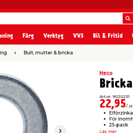
S
S
sning
Färg
Verktyg
VVS
Bil & Fritid
t, mutter & bricka
ing
Bult, mutter & bricka
Heco
Brick
Art.nr: 9020251
22,95
/ st
Elförzink
För inom
25-pack
Läs mer