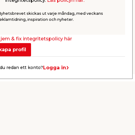
integritetspolicy.
Läs policyn här.
Work>it
 mot
Skruvar och muttrar med metrisk
Dimension:
gänga.
packFör in
Nyhetsbrevet skickas ut varje måndag, med veckans
79,95
39,9
eklamtidning, inspiration och nyheter.
/ st.
Webbshop
Butik
Webbshop
Se mer
jem & fix integritetspolicy här
kapa profil
Nästa
Logga in
du redan ett konto?