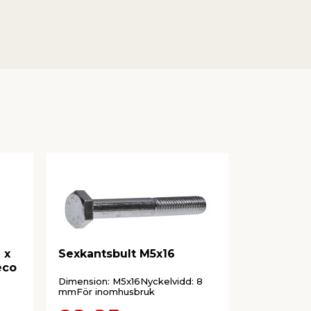
 x
Sexkantsbult M5x16
Bricka M
eco
Dimension: M5x16Nyckelvidd: 8
Elförzinkad
mmFör inomhusbruk
pack