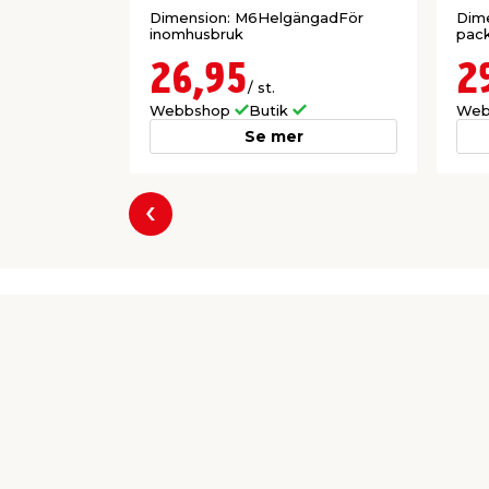
Dimension: M6HelgängadFör
Dim
inomhusbruk
pac
26,95
2
/ st.
Webbshop
Butik
Web
Se mer
Föregående
Producent
Heco AB
Rocnevägen 16
SE-335 73 Hillerstorp Sverige
Support@heco.se