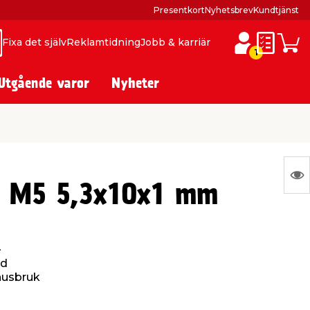
Presentkort
Nyhetsbrev
Kundtjänst
Fixa det själv
Reklamtidning
Jobb & karriär
ök
ök
Inköpslis
Varuk
1
Utgående varor
Nyheter
N
a M5 5,3x10x1 mm
Ing
var
att
.
vis
ad
husbruk