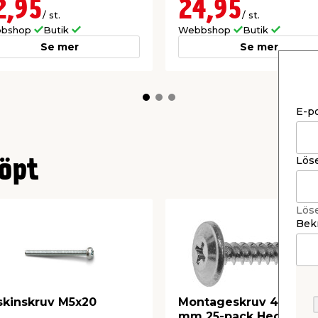
2,95
24,95
/ st.
/ st.
bshop
Butik
Webbshop
Butik
Se mer
Se mer
E-p
Lös
öpt
Lös
Bekr
kinskruv M5x20
Montageskruv 4,2 x 14
mm 25-pack Heco