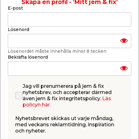
Skapa en profil - 'Mitt jem & fix'
E-post
Buntband
L: 200 x B: 3,6 mm
Färg: Vit
100-pack
Lösenord
Läs mer
Finns i lager i webbshoppen
Lösenordet måste innehålla minst 8 tecken
Skickas inom 2-5 arbetsdagar
Bekräfta lösenord
-
+
1
st.
Lägg i varukorgen
Jag vill prenumerera på jem & fix
nyhetsbrev, och accepterar därmed
även jem & fix integritetspolicy.
Läs
policyn här.
Nyhetsbrevet skickas ut varje måndag,
med veckans reklamtidning, inspiration
Finns i lager i de flesta butiker
och nyheter.
Se lagerstatus i din butik
Lagerstatus uppdaterad 6 aug 2026 17:00