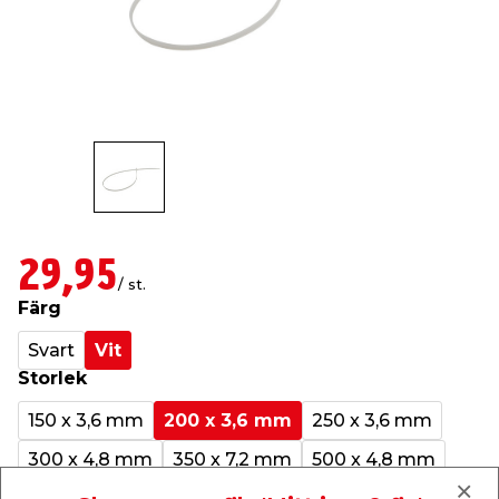
t & Värme
öbler
öring
skläder & Skyddsutrustning
lation
 & Klinker
 & Säkerhet
um
er & Tapetverktyg
ing, Rep & Snöre
p
r & Fönster
edjursbekämpning
t & Nät
rsalspray & Multispray
ggningsmaskiner
lation
yckstvätt & Tryckluft
29,95
/ st.
Färg
tning
Svart
Vit
Storlek
or & Flaggstänger
150 x 3,6 mm
200 x 3,6 mm
250 x 3,6 mm
300 x 4,8 mm
350 x 7,2 mm
500 x 4,8 mm
500 x 7,5 mm