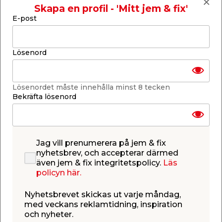
Skapa en profil - 'Mitt jem & fix'
Buntband
E-post
UV-beständiga
L: 500 x B: 7,5 mm
Färg: Svart
Lösenord
50-pack
Läs mer
Finns i lager i webbshoppen
Lösenordet måste innehålla minst 8 tecken
Skickas inom 2-5 arbetsdagar
Bekräfta lösenord
-
+
1
st.
Jag vill prenumerera på jem & fix
Lägg i varukorgen
nyhetsbrev, och accepterar därmed
även jem & fix integritetspolicy.
Läs
policyn här.
Nyhetsbrevet skickas ut varje måndag,
med veckans reklamtidning, inspiration
och nyheter.
Finns endast i webbshoppen