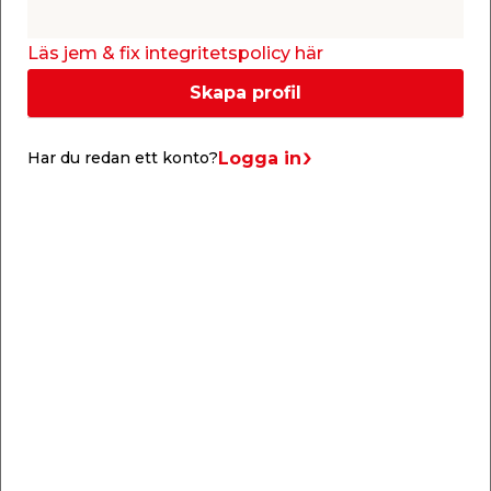
Lagerstatus uppdaterad 7 aug 2026 07:30
Läs jem & fix integritetspolicy här
Lägg till i inköpslistan
Skapa profil
Logga in
Har du redan ett konto?
Produktbeskrivning
Buntband Svart 50-pack 500 x 7,5 mm
Starka, svarta buntband i längden 500 mm och
bredden 7,5 mm. Buntbanden är UV-beständiga
och perfekta för fastspänning av exempelvis
kablar, presenningar m.m. De kan användas i
temperaturer från -35 till +80 grader.
Förpackningen innehåller totalt 50 st bundband.
Specifikationer
Färg: Svart
Längd: 500 mm
Bredd: 7,5 mm
Antal/fp: 50 st