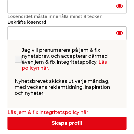
Lägg i varukorgen
Lösenordet måste innehålla minst 8 tecken
Bekräfta lösenord
Jag vill prenumerera på jem & fix
Få butiker
Se lagerstatus i din butik
nyhetsbrev, och accepterar därmed
Lagerstatus uppdaterad 9 aug 2026 07:58
även jem & fix integritetspolicy.
Läs
policyn här.
Lägg till i inköpslistan
Nyhetsbrevet skickas ut varje måndag,
med veckans reklamtidning, inspiration
och nyheter.
Produktbeskrivning
Bussning
Läs jem & fix integritetspolicy här
Utvändig gänga R15
Invändig gänga R10
Skapa profil
Nickel