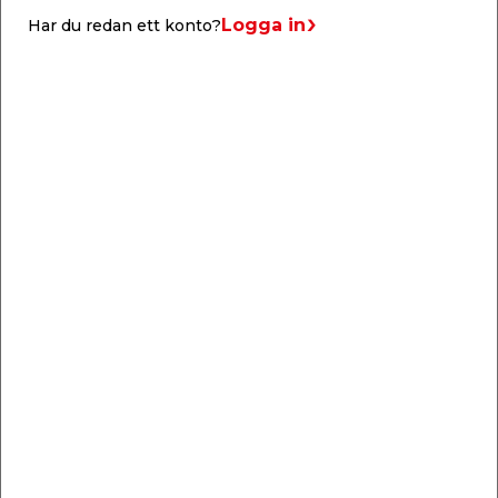
Logga in
Har du redan ett konto?
Liknande produkter
Övergångsnippel R
15
Förkromad mässing.
Förnicklad mässing.
UtvändigxUtvändig
Utvändig x Utvändig
gänga.
gänga.
139,00
29,95
/ st.
/ st.
Webbshop
Butik
Webbshop
Butik
Se mer
Se mer