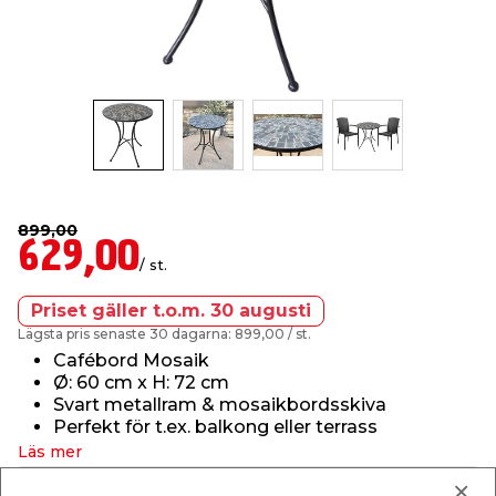
t & Värme
us & Förråd
öring
skläder & Skyddsutrustning
lation
 & Klinker
 & Säkerhet
öbler
er & Tapetverktyg
ing, Rep & Snöre
p
r & Fönster
edjursbekämpning
um
rsalspray & Multispray
ggningsmaskiner
899,00
629,00
lation
t & Nät
yckstvätt & Tryckluft
/ st.
Priset gäller t.o.m. 30 augusti
tning
Lägsta pris senaste 30 dagarna: 899,00
/ st.
Cafébord Mosaik
Ø: 60 cm x H: 72 cm
Svart metallram & mosaikbordsskiva
Perfekt för t.ex. balkong eller terrass
Läs mer
or & Flaggstänger
Finns i lager i webbshoppen