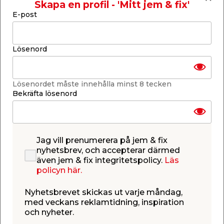
Skapa en profil - 'Mitt jem & fix'
Skickas inom 2-5 arbetsdagar
E-post
-
+
1
st.
Lösenord
Lägg i varukorgen
Lösenordet måste innehålla minst 8 tecken
Bekräfta lösenord
Finns i lager i de flesta butiker
Se lagerstatus i din butik
Jag vill prenumerera på jem & fix
Lagerstatus uppdaterad 8 aug 2026 08:56
nyhetsbrev, och accepterar därmed
även jem & fix integritetspolicy.
Läs
Lägg till i inköpslistan
policyn här.
Nyhetsbrevet skickas ut varje måndag,
med veckans reklamtidning, inspiration
Produktbeskrivning
och nyheter.