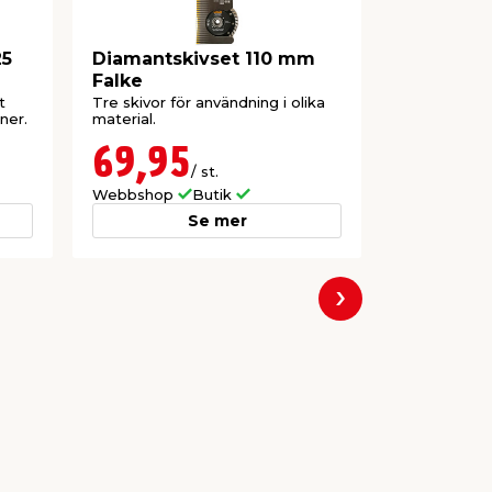
25
Diamantskivset 110 mm
Diamantk
Falke
Falke
t
Tre skivor för användning i olika
För kapning 
ner.
material.
69,95
59,9
/ st.
Webbshop
Butik
Webbshop
Se mer
Nästa