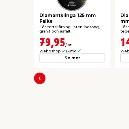
Diamantklinga 125 mm
Dia
Falke
mm
För torrskärning i sten, betong,
För 
granit och asfalt.
tege
79,95
1
/ st.
Webbshop
Butik
Web
Se mer
Föregående