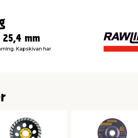
g
x 25,4 mm
rning. Kapskivan har
r