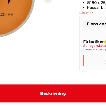
Next slide
Ø180 x 2
Passar bl
Läs mer
Finns end
Få butiker
Se lagerstatu
Lagerstatus 
Beskrivning