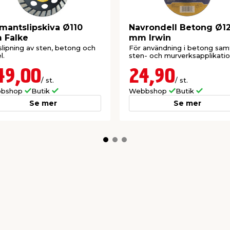
mantslipskiva Ø110
Navrondell Betong Ø1
 Falke
mm Irwin
slipning av sten, betong och
För användning i betong sam
l.
sten- och murverksapplikatio
49,00
24,90
/ st.
/ st.
bshop
Butik
Webbshop
Butik
Se mer
Se mer