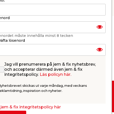
ost
enord
enordet måste innehålla minst 8 tecken
äfta lösenord
Jag vill prenumerera på jem & fix nyhetsbrev,
och accepterar därmed även jem & fix
integritetspolicy.
Läs policyn här.
Nyhetsbrevet skickas ut varje måndag, med veckans
eklamtidning, inspiration och nyheter.
Drive-in
jem & fix integritetspolicy här