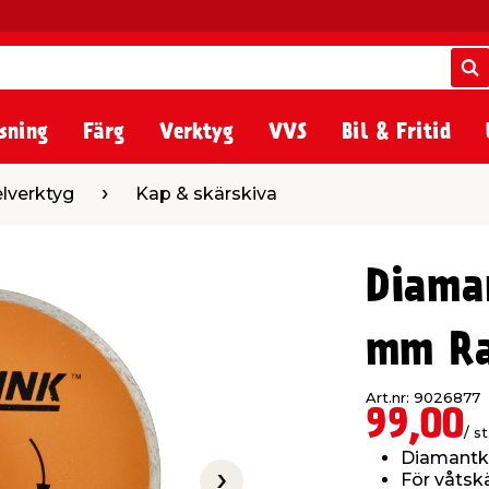
S
S
sning
Färg
Verktyg
VVS
Bil & Fritid
Kap & skärskiva
elverktyg
Kap & skärskiva
Diama
mm Ra
Art.nr: 9026877
99,00
/ st
Diamantk
För våtsk