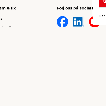
S
em & fix
Följ oss på sociala medi
Har 
ss
 karriär
lt
rum
Köpvillkor
ärken
Integritetspolicy
Cookies
nd & support
gar & vinnare
blåsarportal