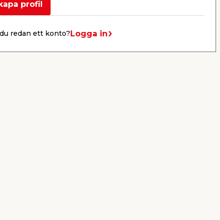
kapa profil
er
KB jem & fix
Per Bondessons väg 2080
Logga in
du redan ett konto?
268 31 Svalöv, Sverige
Organisationsnummer: 969706-6331
E-post: kundtjanst@jemfix.com
Telefon:
046-28 52 900
Läs mer om Trygg e-handel här.