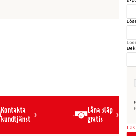
E-p
Lös
Lös
Bekr
r
Kontakta
Låna släp
kundtjänst
gratis
Läs 