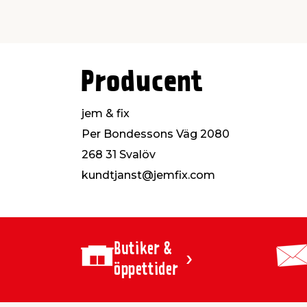
Producent
jem & fix
Per Bondessons Väg 2080
268 31 Svalöv
kundtjanst@jemfix.com
Butiker &
öppettider