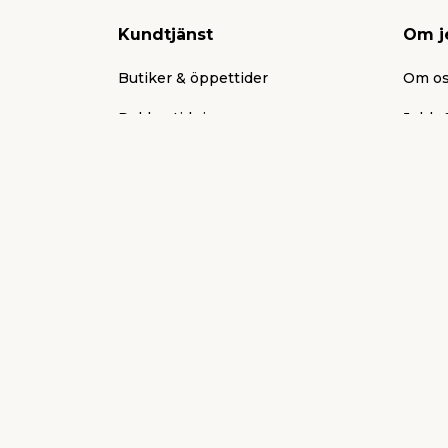
Kundtjänst
Om j
Butiker & öppettider
Om o
Reklamtidning
Jobb &
Presentkort
Aktuel
Köpvillkor
Press
Frakt & leverans
Varum
Ni fixar, vi stöttar
Jul
Mitt jem & fix
Bistå
FAQ
Tävlin
Kontakt
Vissel
Ångra en order