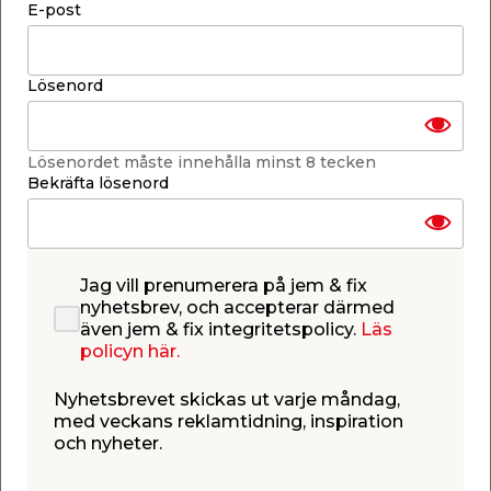
-
+
E-post
1
st.
Lägg i varukorgen
Lösenord
Lösenordet måste innehålla minst 8 tecken
Bekräfta lösenord
Finns i lager i de flesta butiker
Se lagerstatus i din butik
Lagerstatus uppdaterad 6 aug 2026 23:04
Jag vill prenumerera på jem & fix
nyhetsbrev, och accepterar därmed
Lägg till i inköpslistan
även jem & fix integritetspolicy.
Läs
policyn här.
Nyhetsbrevet skickas ut varje måndag,
Produktbeskrivning
med veckans reklamtidning, inspiration
och nyheter.
Dosa/förhöjningsram 1-fack 35 mm
Exxact