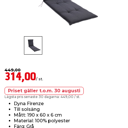
t & Värme
us & Förråd
öring
skläder & Skyddsutrustning
lation
 & Klinker
 & Säkerhet
öbler
er & Tapetverktyg
ing, Rep & Snöre
p
r & Fönster
edjursbekämpning
um
rsalspray & Multispray
ggningsmaskiner
lation
t & Nät
yckstvätt & Tryckluft
449,00
314,00
/ st.
tning
Priset gäller t.o.m. 30 augusti
Lägsta pris senaste 30 dagarna: 449,00
/ st.
Dyna Firenze
Till solsäng
Mått: 190 x 60 x 6 cm
or & Flaggstänger
Material: 100% polyester
Färg: Grå