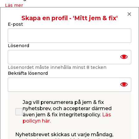
Läs mer
Finns i lager i webbshoppen
Skapa en profil - 'Mitt jem & fix'
Skickas inom 2-5 arbetsdagar
E-post
-
+
1
st.
Lösenord
Lägg i varukorgen
Lösenordet måste innehålla minst 8 tecken
Bekräfta lösenord
Få butiker
Se lagerstatus i din butik
Jag vill prenumerera på jem & fix
Lagerstatus uppdaterad 9 aug 2026 13:56
nyhetsbrev, och accepterar därmed
även jem & fix integritetspolicy.
Läs
Lägg till i inköpslistan
policyn här.
Nyhetsbrevet skickas ut varje måndag,