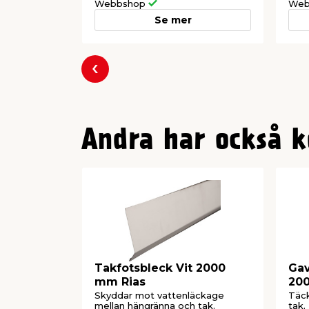
Webbshop
Web
Se mer
Föregående
Andra har också k
Takfotsbleck Vit 2000
Gav
mm Rias
20
Skyddar mot vattenläckage
Täck
mellan hängränna och tak.
tak.