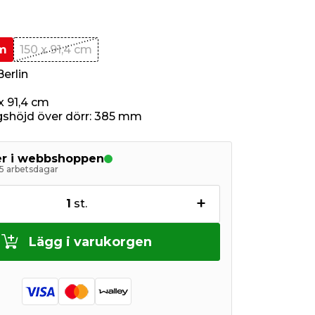
cm
150 x 91,4 cm
erlin
x 91,4 cm
shöjd över dörr: 385 mm
ger i webbshoppen
5 arbetsdagar
+
1
st.
Lägg i varukorgen