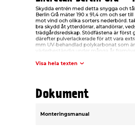
Skydda entrén med detta snygga och tål
Berlin Grå mäter 190 x 91,4 cm och ser til
mot vind och olika sorters nederbörd. ta
bra skydd åt ytterdörrar, altandörrar, ved
trädgårdsredskap. Stödfästena är först 
därefter pulverlackerade för att vara extr
mm UV-behandlad polykarbonat som är 
väderbeständig under många år framöve
förstärkt med en tvärgående, grålackera
även aluminiumlister i fram- och bakkant.
Visa hela texten
och installationen kräver inga specialve
för montering i tegelvägg medföljer. 
installationshöjd ovanför dörr är 385 m
Specifikationer
Dokument
Färg: Grå
Bredd: 190 cm
Längd: 91,4 cm
Monteringsmanual
Höjd: 24 cm
Monteringshöjd över dörr: 385 mm
Obs. denna vara säljs endast online oc