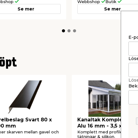
bshop
Webbshop
Butik
Se mer
Se mer
E-p
Lös
öpt
Lös
Bekr
elbeslag Svart 80 x
Kanaltak Komplett Kla
00 mm
Alu 16 mm - 3,5 x 2,192
er skarven mellan gavel och
Komplett med profiler, skruva
tätningar & silikon.