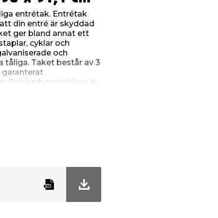
iga entrétak. Entrétak
l att din entré är skyddad
ket ger bland annat ett
staplar, cyklar och
galvaniserade och
a tåliga. Taket består av 3
garanterat
r. Polykarbonatskivan är
d aluminiumlist och har
 Alla hål är förborrade
rktyg. Monteringsskruvar
Rekommenderad
m.
h går inte att köpa i