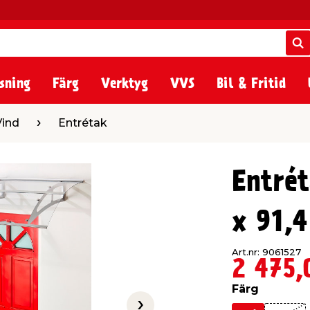
S
S
sning
Färg
Verktyg
VVS
Bil & Fritid
trétak
Vind
Entrétak
Entrét
x 91,
Art.nr: 9061527
2 475,
Färg