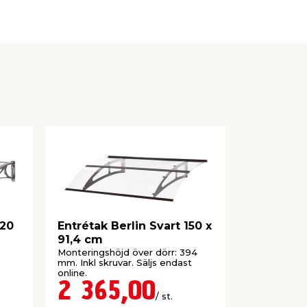
120
Entrétak Berlin Svart 150 x
Entrétak 
91,4 cm
90,4 cm
Monteringshöjd över dörr: 394
Monteringsh
mm. Inkl skruvar. Säljs endast
10 cm. Säljs
online.
2 365,00
2 49
/ st.