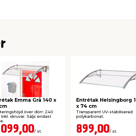
r
rétak Emma Grå 140 x
Entrétak Helsingborg 
 cm
x 74 cm
eringshöjd över dörr: 240
Transparent UV-stabiliserad
Inkl. skruvar. Säljs endast
polykarbonat.
ne.
 099,00
899,00
/ st.
/ st.