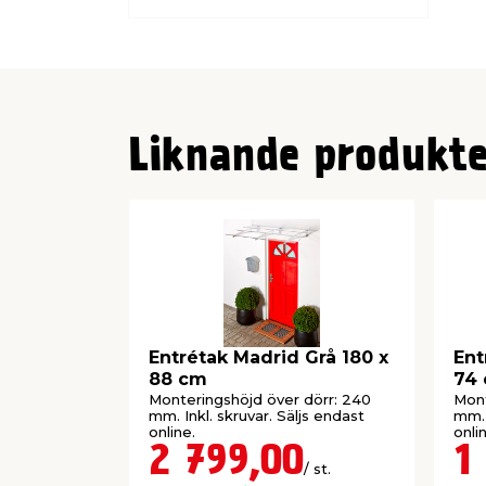
Liknande produkte
Entrétak Madrid Grå 180 x
Ent
88 cm
74
Monteringshöjd över dörr: 240
Mont
mm. Inkl. skruvar. Säljs endast
mm. 
online.
onli
2 799,00
1
/ st.