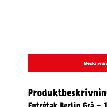
Beskrivni
Produktbeskrivnin
Entrétak Berlin Grå -