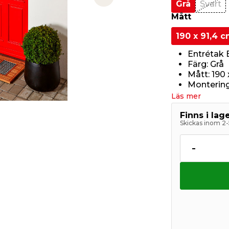
Next slide
Grå
Svart
Mått
190 x 91,4 
Entrétak B
Färg: Grå
Mått: 190 
Montering
Läs mer
Finns i la
Skickas inom 2-
-