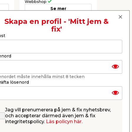
Webbshop
Webbshop
Se mer
Skapa en profil - 'Mitt jem &
fix'
Nästa
ost
enord
enordet måste innehålla minst 8 tecken
äfta lösenord
Jag vill prenumerera på jem & fix nyhetsbrev,
r
Stenkista 256 L
Stuprör 9
och accepterar därmed även jem & fix
 m
integritetspolicy.
Läs policyn här.
r,
Hjälper till att leda regnvatten
Stål. Leder r
ner i marken och bort från
utkastare.