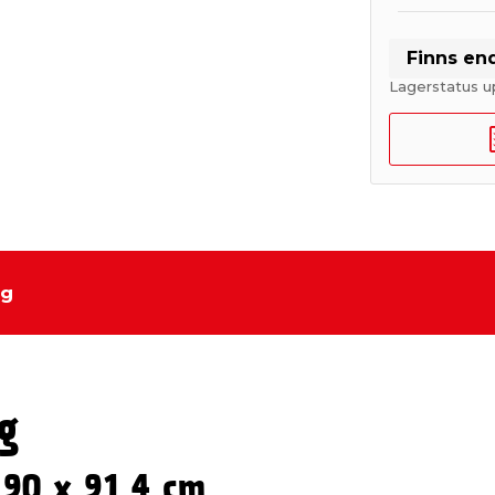
Finns en
Lagerstatus u
ng
g
 190 x 91,4 cm