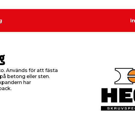
g
I
g
. Används för att fästa
på betong eller sten.
xpandern har
pack.