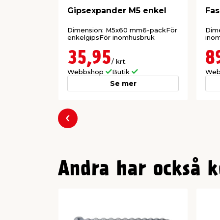
Gipsexpander M5 enkel
Fas
Dimension: M5x60 mm6-packFör
Dime
enkelgipsFör inomhusbruk
ino
35,95
8
/ krt.
Webbshop
Butik
Web
Se mer
Föregående
Andra har också k