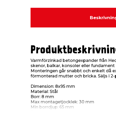
Beskrivnin
Produktbeskrivnin
Varmförzinkad betongexpander från Heco
skenor, balkar, konsoler eller fundament 
Monteringen går snabbt och enkelt då e
förmonterad mutter och bricka. Säljs i 2-
Dimension: 8x95 mm
Material: Stål
Borr: 8 mm
Max montagetjocklek: 30 mm
Min borrdjup: 65 mm
För utomhusbruk