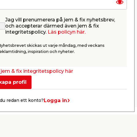
Jag vill prenumerera på jem & fix nyhetsbrev,
 mm
Betongborr 8,0 mm SDS+
Ankarskru
och accepterar därmed även jem & fix
40 mm 25
integritetspolicy.
Läs policyn här.
n
Betong- installationsborr med
För att fäs
karbidspets med
andra stålde
Nyhetsbrevet skickas ut varje måndag, med veckans
självcentrerande borrstart med
hög hållbarhet för snabb och
55,95
149,
eklamtidning, inspiration och nyheter.
effektiv rotations- slagborrning i
/ st.
tegel, betong och granit.
Webbshop
Butik
Webbshop
Se mer
jem & fix integritetspolicy här
kapa profil
Nästa
Logga in
du redan ett konto?