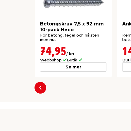
Betongskruv 7,5 x 92 mm
Ank
10-pack Heco
För betong, tegel och hålsten
Kemi
inomhus.
beto
74,95
1
/ krt.
Webbshop
Butik
But
Se mer
Föregående
Producent