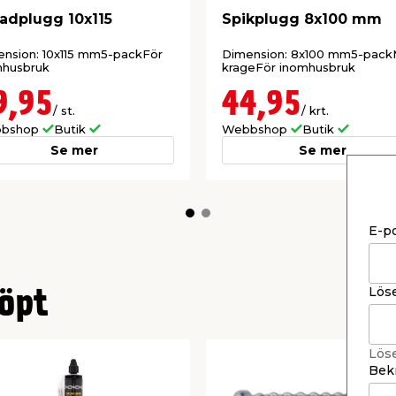
adplugg 10x115
Spikplugg 8x100 mm
nsion: 10x115 mm5-packFör
Dimension: 8x100 mm5-pac
mhusbruk
krageFör inomhusbruk
9,95
44,95
/ st.
/ krt.
bshop
Butik
Webbshop
Butik
Se mer
Se mer
E-p
Lös
öpt
Lös
Bekr