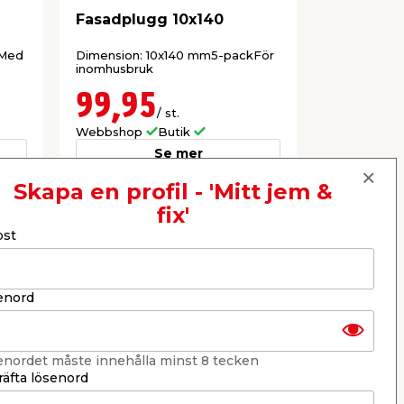
Fasadplugg 10x140
Expander
kMed
Dimension: 10x140 mm5-packFör
Dimension:
inomhusbruk
utomhusbru
99,95
69,9
/ st.
Webbshop
Butik
Webbshop
Se mer
Skapa en profil - 'Mitt jem &
fix'
Nästa
ost
enord
enordet måste innehålla minst 8 tecken
äfta lösenord