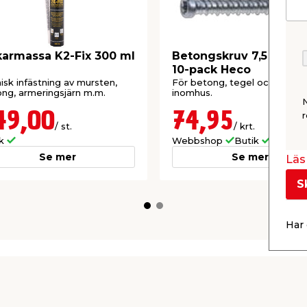
armassa K2-Fix 300 ml
Betongskruv 7,5 x 112
10-pack Heco
sk infästning av mursten,
För betong, tegel och hålste
ng, armeringsjärn m.m.
inomhus.
49,00
74,95
r
/ st.
/ krt.
ik
Webbshop
Butik
Se mer
Se mer
Läs 
S
Har 