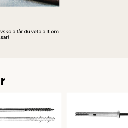
uvskola får du veta allt om
sar!
r