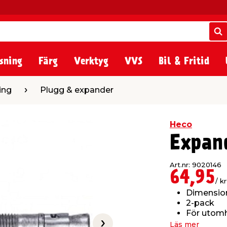
S
S
sning
Färg
Verktyg
VVS
Bil & Fritid
ugg & expander
ing
Plugg & expander
Heco
Expan
Art.nr: 9020146
64,95
/ kr
Dimensio
2-pack
För utom
Läs mer