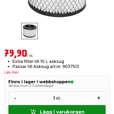
t & Värme
us & Förråd
öring
skläder & Skyddsutrustning
lation
 & Klinker
 & Säkerhet
öbler
er & Tapetverktyg
ing, Rep & Snöre
p
r & Fönster
edjursbekämpning
um
rsalspray & Multispray
ggningsmaskiner
79,90
/ st.
lation
t & Nät
yckstvätt & Tryckluft
Extra filter till 10 L asksug
Passar till Asksug art.nr. 9037513
Läs mer
tning
Finns i lager i webbshoppen
Skickas inom 2-5 arbetsdagar
-
+
1
st.
or & Flaggstänger
Lägg i varukorgen