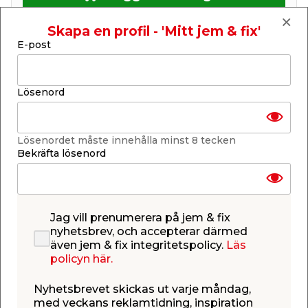
Skapa en profil - 'Mitt jem & fix'
E-post
Få butiker
Lösenord
Se lagerstatus i din butik
Lagerstatus uppdaterad 9 aug 2026 08:26
Lösenordet måste innehålla minst 8 tecken
Lägg till i inköpslistan
Bekräfta lösenord
Produktbeskrivning
Jag vill prenumerera på jem & fix
Filter till asksug
nyhetsbrev, och accepterar därmed
även jem & fix integritetspolicy.
Läs
Dags att byta filter i asksugen? Det här är ett extra
policyn här.
filter anpassat för
Asksug 10 L 600W
art.nr. 9037513
.
Nyhetsbrevet skickas ut varje måndag,
med veckans reklamtidning, inspiration