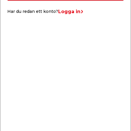
Fingerslipbandet mäter 13 mm och har kornstorlek
K120.
Logga in
Har du redan ett konto?
Liknande produkter
Slippapper Multislip
Slip- & Putsset 196
K40 5-pack Falke
delar
Med hål för effektivare
Med bl.a. slipband,
bortsugning av
filtskivor &
slipdamm.
diamantskärare.