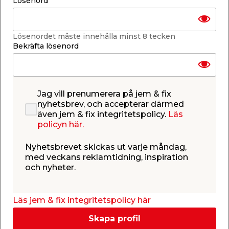
Lösenord
-
+
1
st.
Lägg i varukorgen
Lösenordet måste innehålla minst 8 tecken
Bekräfta lösenord
Jag vill prenumerera på jem & fix
nyhetsbrev, och accepterar därmed
Finns i lager i de flesta butiker
Se lagerstatus i din butik
även jem & fix integritetspolicy.
Läs
Lagerstatus uppdaterad 8 aug 2026 10:56
policyn här.
Lägg till i inköpslistan
Nyhetsbrevet skickas ut varje måndag,
med veckans reklamtidning, inspiration
och nyheter.
Produktbeskrivning
Läs jem & fix integritetspolicy här
Fingerslipband K120
Skapa profil
Fingerslipband för olika användningsområden.