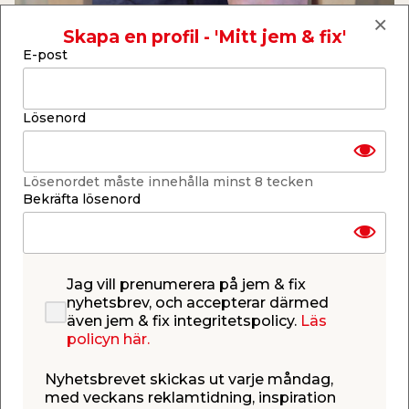
Skapa en profil - 'Mitt jem & fix'
E-post
Lösenord
Lösenordet måste innehålla minst 8 tecken
2: Grundmåla
Bekräfta lösenord
Det är viktigt att använda en grundfärg innan du
målar med den färg du vill ha. Om du inte använder
grundfärg, riskerar du att färgen inte fäster
ordentligt på din möbel, och börjar lossna.
Jag vill prenumerera på jem & fix
nyhetsbrev, och accepterar därmed
Blanda grundfärgen väl med en pinne och häll den i
även jem & fix integritetspolicy.
Läs
ett färgtråg. Vill du ha en slät yta, använd en liten
policyn här.
roller med kort lugg.
Nyhetsbrevet skickas ut varje måndag,
Tips!
med veckans reklamtidning, inspiration
Sätt en plastpåse runt färgtråget så att du kan