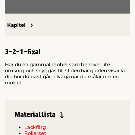
t & Värme
öbler
öring
skläder & Skyddsutrustning
lation
Kapitel
 & Klinker
 & Säkerhet
um
er & Tapetverktyg
ing, Rep & Snöre
p
3-2-1-fixa!
r & Fönster
edjursbekämpning
t & Nät
rsalspray & Multispray
ggningsmaskiner
Har du en gammal möbel som behöver lite
omsorg och snyggas till? I den här guiden visar vi
lation
yckstvätt & Tryckluft
dig hur du bäst går tillväga när du målar om en
möbel.
tning
or & Flaggstänger
Materiallista
Lackfärg
Rollerset