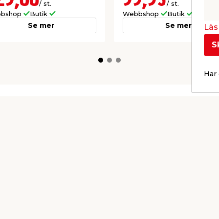
29,00
99,95
/ st.
/ st.
bshop
Butik
Webbshop
Butik
Se mer
Se mer
Läs 
S
Har 