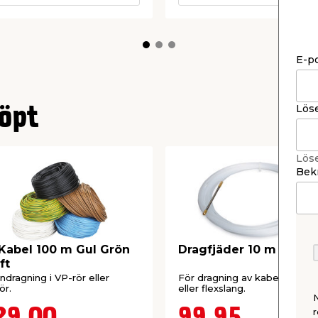
E-p
Lös
öpt
Lös
Bekr
Kabel 100 m Gul Grön
Dragfjäder 10 m Båreb
ft
indragning i VP-rör eller
För dragning av kabel i VP-rö
ör.
eller flexslang.
r