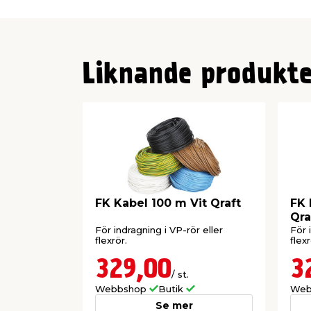
Liknande produkte
FK Kabel 100 m Vit Qraft
FK 
Qra
För indragning i VP-rör eller
För 
flexrör.
flexr
329,00
3
/ st.
Webbshop
Butik
Web
Se mer