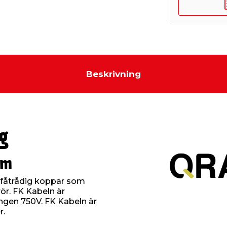
Beskrivning
g
 m
v fåtrådig koppar som
rör. FK Kabeln är
gen 750V. FK Kabeln är
r.