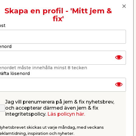
Skapa en profil - 'Mitt jem &
fix'
Nästa
ost
enord
enordet måste innehålla minst 8 tecken
äfta lösenord
Jag vill prenumerera på jem & fix nyhetsbrev,
o
Skarvmuff 16 mm 10-pack
FK Kabel 
och accepterar därmed även jem & fix
Bårebo
integritetspolicy.
Läs policyn här.
r
För skarvning av 16 mm VP-rör
För indragnin
eller flexslang.
flexrör.
Nyhetsbrevet skickas ut varje måndag, med veckans
eklamtidning, inspiration och nyheter.