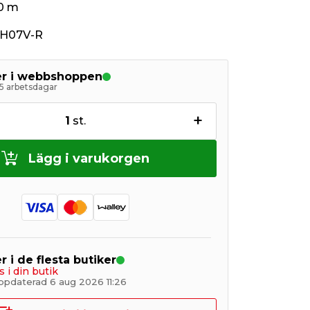
0 m
n
 H07V-R
ger i webbshoppen
5 arbetsdagar
+
1
st.
Lägg i varukorgen
r i de flesta butiker
s i din butik
ppdaterad 6 aug 2026 11:26