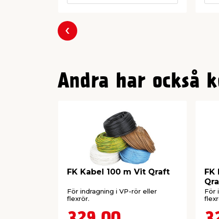
Föregående
Andra har också k
FK Kabel 100 m Vit Qraft
FK 
Qra
För indragning i VP-rör eller
För 
flexrör.
flexr