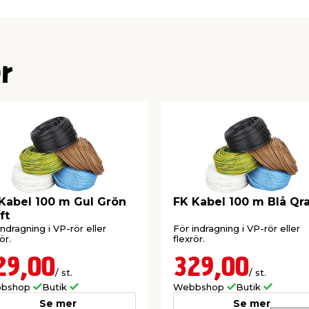
r
Kabel 100 m Gul Grön
FK Kabel 100 m Blå Qra
ft
indragning i VP-rör eller
För indragning i VP-rör eller
ör.
flexrör.
29,00
329,00
/ st.
/ st.
bshop
Butik
Webbshop
Butik
Se mer
Se mer