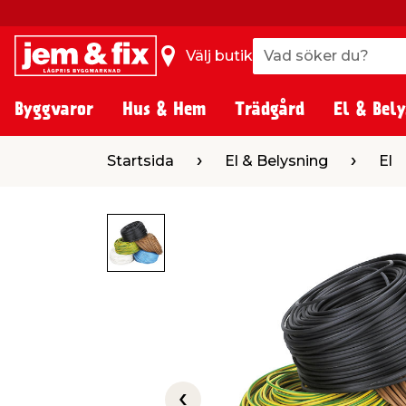
Vad söker du?
Vad söker du?
Välj butik
Byggvaror
Hus & Hem
Trädgård
El & Bely
Startsida
El & Belysning
El
Kablar
Startsida
El & Belysning
El