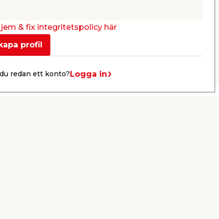
39,95
329,
/ st.
Webbshop
Butik
Webbshop
Se mer
jem & fix integritetspolicy här
kapa profil
Nästa
Logga in
du redan ett konto?