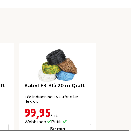
ft
Kabel FK Blå 20 m Qraft
Kabel FK 
Qraft
För indragning i VP-rör eller
För indragnin
flexrör.
flexrör.
99,95
99,9
/ st.
Webbshop
Butik
Webbshop
Se mer