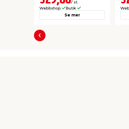
329,00
3
/ st.
Webbshop
Butik
Web
Se mer
Föregående
Producent
Respice Sweden AB
Strandbadsvägen 21
SE-252 30 Helsingborg
kontakt@respice.se