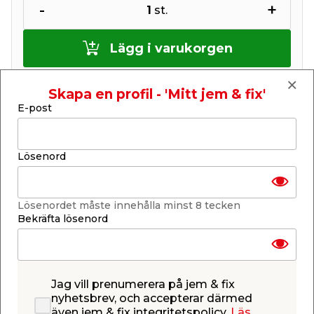
-
+
1
st.
Lägg i varukorgen
Skapa en profil - 'Mitt jem & fix'
E-post
Finns endast i webbshoppen
Lösenord
Lagerstatus uppdaterad 7 aug 2026 10:00
Lägg till i inköpslistan
Lösenordet måste innehålla minst 8 tecken
Bekräfta lösenord
Produktbeskrivning
Jag vill prenumerera på jem & fix
Vitavia Fönsteröppnare Sesam - för
nyhetsbrev, och accepterar därmed
även jem & fix integritetspolicy.
Läs