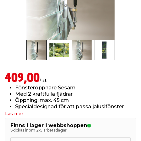
t & Värme
us & Förråd
öring
skläder & Skyddsutrustning
lation
 & Klinker
 & Säkerhet
öbler
er & Tapetverktyg
ing, Rep & Snöre
p
r & Fönster
edjursbekämpning
um
rsalspray & Multispray
ggningsmaskiner
lation
t & Nät
yckstvätt & Tryckluft
409,00
/ st.
Fönsteröppnare Sesam
tning
Med 2 kraftfulla fjädrar
Öppning: max. 45 cm
Specialdesignad för att passa jalusifönster
Läs mer
Finns i lager i webbshoppen
Skickas inom 2-5 arbetsdagar
or & Flaggstänger