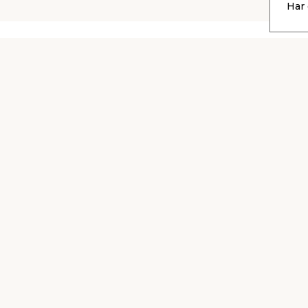
Har 
Kontakta
Låna släp
kundtjänst
gratis