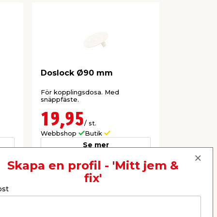
Doslock Ø90 mm
Apparatd
För kopplingsdosa. Med
För enkelgip
snäppfäste.
19,95
14,9
/ st.
Webbshop
Butik
Webbshop
Se mer
Skapa en profil - 'Mitt jem &
fix'
Nästa
ost