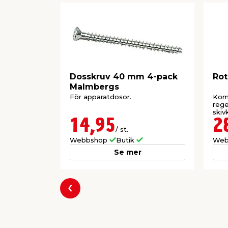
Dosskruv 40 mm 4-pack
Rot
Malmbergs
För apparatdosor.
Komp
reg
skiv
dubb
14,95
2
/ st.
Webbshop
Butik
Web
Se mer
Föregående