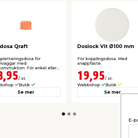
dosa Qraft
Doslock Vit Ø100 mm
letteringsdosa för
För kopplingsdosa. Med
elväggar med
snäppfäste.
konstruktion. För enkel eller
elgips. 2 st stutsar.
8,95
19,95
/ st.
/ st.
bshop
Butik
Webbshop
Butik
Se mer
Se mer
E-p