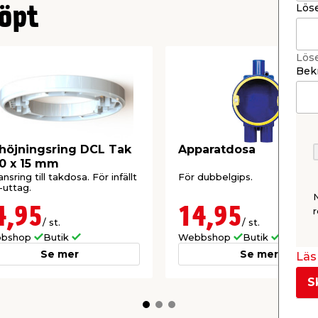
Lös
öpt
Lös
Bekr
höjningsring DCL Tak
Apparatdosa
0 x 15 mm
ansring till takdosa. För infällt
För dubbelgips.
uttag.
4,95
14,95
r
/ st.
/ st.
bshop
Butik
Webbshop
Butik
Se mer
Se mer
Läs 
S