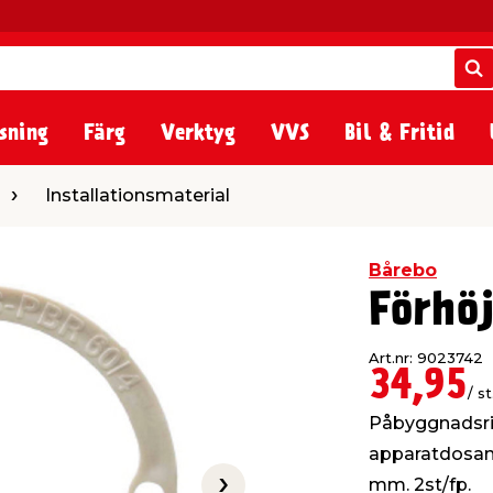
S
S
sning
Färg
Verktyg
VVS
Bil & Fritid
ationsmaterial
Installationsmaterial
Bårebo
Förhö
Art.nr: 9023742
34,95
/ st
Påbyggnadsrin
apparatdosan t
mm. 2st/fp.