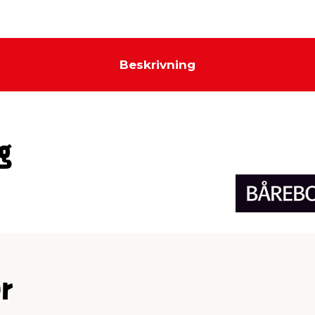
Beskrivning
g
r