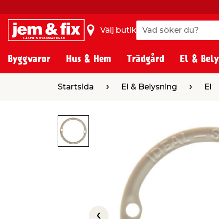
Vad söker du?
Vad söker du?
Välj butik
Byggvaror
Hus & Hem
Trädgård
El & Bely
Startsida
El & Belysning
El
Install
Startsida
El & Belysning
El