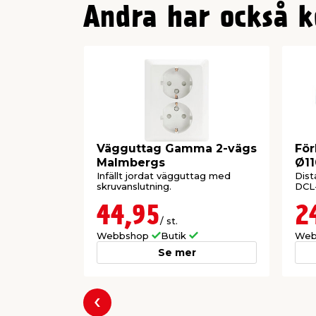
Andra har också k
Vägguttag Gamma 2-vägs
För
Malmbergs
Ø11
Infällt jordat vägguttag med
Dist
skruvanslutning.
DCL-
44,95
2
/ st.
Webbshop
Butik
Web
Se mer
Föregående