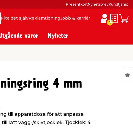
Presentkort
Nyhetsbrev
Kundtjänst
Fixa det själv
Reklamtidning
Jobb & karriär
ök
ök
Inköpslis
Varuk
1
Utgående varor
Nyheter
N
jningsring 4 mm
Ing
var
att
.
vis
g till apparatdosa för att anpassa
ill rätt vägg-/skivtjocklek. Tjocklek: 4