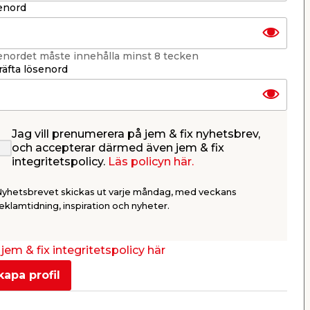
enord
enordet måste innehålla minst 8 tecken
äfta lösenord
Jag vill prenumerera på jem & fix nyhetsbrev,
Förhöjningsring 13 mm x
Dosfräs 
och accepterar därmed även jem & fix
150 mm Purus
integritetspolicy.
Läs policyn här.
Typgodkänd förhöjningsring
Skärdjup: 49
passande Purus golvbrunnar.
Nyhetsbrevet skickas ut varje måndag, med veckans
199,00
269,
eklamtidning, inspiration och nyheter.
/ st.
Webbshop
Butik
Webbshop
Se mer
jem & fix integritetspolicy här
kapa profil
Nästa