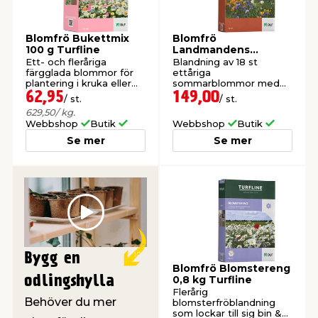
t & Värme
us & Förråd
öring
skläder & Skyddsutrustning
lation
Blomfrö Bukettmix
Blomfrö
100 g Turfline
Landmandens
Blomster 700g
Ett- och fleråriga
Blandning av 18 st
Turfline
färgglada blommor för
ettåriga
 & Klinker
 & Säkerhet
öbler
er & Tapetverktyg
ing, Rep & Snöre
p
plantering i kruka eller
sommarblommor med
mark.
lång blomningstid.
62,95
149,00
/ st.
/ st.
629,50
/ kg.
r & Fönster
edjursbekämpning
um
rsalspray & Multispray
ggningsmaskiner
Webbshop
Butik
Webbshop
Butik
Se mer
Se mer
lation
t & Nät
yckstvätt & Tryckluft
tning
Play
Bygg en
Blomfrö Blomstereng
odlingshylla
0,8 kg Turfline
Flerårig
or & Flaggstänger
Behöver du mer
blomsterfröblandning
som lockar till sig bin &