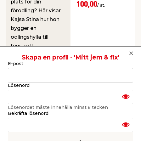
plats för din
fjärilar.
100,00
/ st.
förodling? Här visar
Kajsa Stina hur hon
bygger en
odlingshylla till
fönstret!
Webbshop
Butik
Skapa en profil - 'Mitt jem & fix'
Se filmen här
Se mer
E-post
Lösenord
Lösenordet måste innehålla minst 8 tecken
Bekräfta lösenord
Blomfrö Blomstereng
Blomfrö t/gräsmatta
100 g Turfline
100 g Turfline
Flerårig
Blandning av färgglada,
blomsterfröblandning
fleråriga sorter för
som lockar till sig bin &
direktsådd i gräsmatta.
fjärilar.