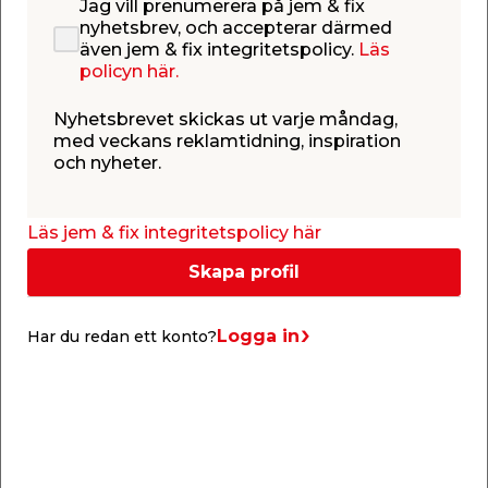
79,95
69,90
/ st.
/ st.
Jag vill prenumerera på jem & fix
99,94
/ kg.
nyhetsbrev, och accepterar därmed
Webbshop
Butik
Webbshop
Butik
även jem & fix integritetspolicy.
Läs
Se mer
Se mer
policyn här.
Nyhetsbrevet skickas ut varje måndag,
med veckans reklamtidning, inspiration
och nyheter.
Läs jem & fix integritetspolicy här
Blomsterblandning
Blomfrö Danske
Skapa profil
Dikeskant 100 g
Engblomster 100 g
Turfline
Turfline
Ettårig blandning av
Flerårig
sommarblommor som
blomsterfröblandning av
vallmo, blåklint,
28 vilda arter.
Logga in
Har du redan ett konto?
ringblomma och solros.
62,95
62,95
/ st.
/ st.
629,50
/ kg.
629,50
/ kg.
Webbshop
Butik
Webbshop
Butik
Se mer
Se mer