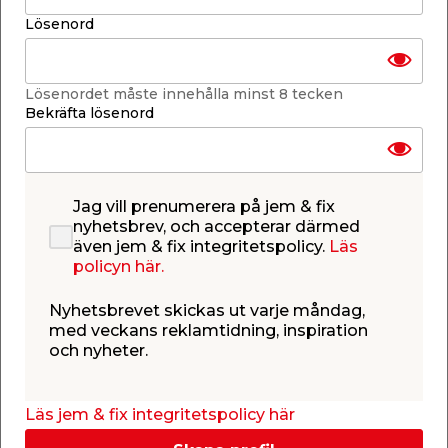
Lösenord
-
+
1
st.
Lägg i varukorgen
Lösenordet måste innehålla minst 8 tecken
Bekräfta lösenord
Jag vill prenumerera på jem & fix
nyhetsbrev, och accepterar därmed
Finns i lager i de flesta butiker
Se lagerstatus i din butik
även jem & fix integritetspolicy.
Läs
Lagerstatus uppdaterad 10 aug 2026 08:28
policyn här.
Lägg till i inköpslistan
Nyhetsbrevet skickas ut varje måndag,
med veckans reklamtidning, inspiration
och nyheter.
Produktbeskrivning
Läs jem & fix integritetspolicy här
Glasburk Mini m/metallskruvlock 18 ml