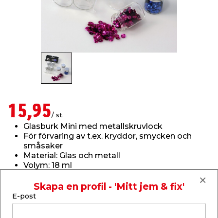
t & Värme
us & Förråd
öring
skläder & Skyddsutrustning
lation
 & Klinker
 & Säkerhet
öbler
er & Tapetverktyg
ing, Rep & Snöre
p
r & Fönster
edjursbekämpning
um
rsalspray & Multispray
ggningsmaskiner
15,95
lation
t & Nät
yckstvätt & Tryckluft
/ st.
Glasburk Mini med metallskruvlock
För förvaring av t.ex. kryddor, smycken och
tning
småsaker
Material: Glas och metall
Volym: 18 ml
4-pack
Skapa en profil - 'Mitt jem & fix'
Läs mer
E-post
or & Flaggstänger
Finns i lager i webbshoppen
Skickas inom 2-5 arbetsdagar