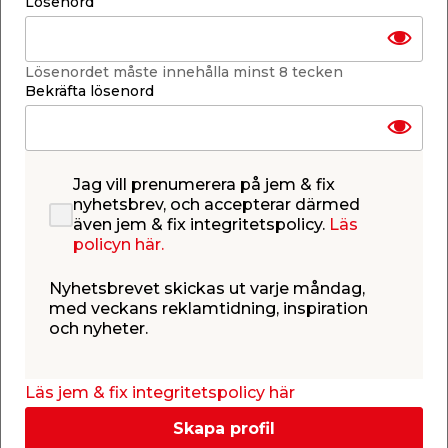
Lösenord
-
+
1
st.
Lösenordet måste innehålla minst 8 tecken
Lägg i varukorgen
Bekräfta lösenord
Jag vill prenumerera på jem & fix
nyhetsbrev, och accepterar därmed
även jem & fix integritetspolicy.
Läs
Få butiker
Se lagerstatus i din butik
policyn här.
Lagerstatus uppdaterad 9 aug 2026 09:00
Nyhetsbrevet skickas ut varje måndag,
Lägg till i inköpslistan
med veckans reklamtidning, inspiration
och nyheter.
Läs jem & fix integritetspolicy här
Produktbeskrivning
Glasfjädrar till växthus 12 st
Skapa profil