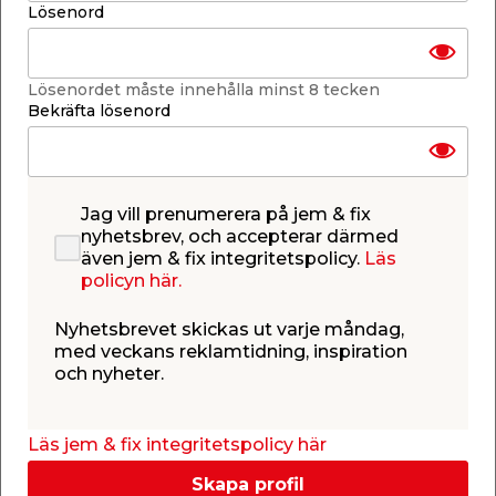
Obehandlad
Lösenord
Läs mer
Finns endast i butik
Lösenordet måste innehålla minst 8 tecken
Bekräfta lösenord
Få butiker
Se lagerstatus i din butik
Lagerstatus uppdaterad 9 aug 2026 06:56
Jag vill prenumerera på jem & fix
nyhetsbrev, och accepterar därmed
Lägg till i inköpslistan
även jem & fix integritetspolicy.
Läs
policyn här.
Nyhetsbrevet skickas ut varje måndag,
med veckans reklamtidning, inspiration
Produktbeskrivning
och nyheter.
Glespanel G4-3 Gran - 3,6 m
Glespanel kan användas till flera områden,
Läs jem & fix integritetspolicy här
vanligtvis använder man glespanel för att
skapa underlag i vilket man fäster undertak
Skapa profil
inomhus. Panelen fästes, som enligt namnet, glest