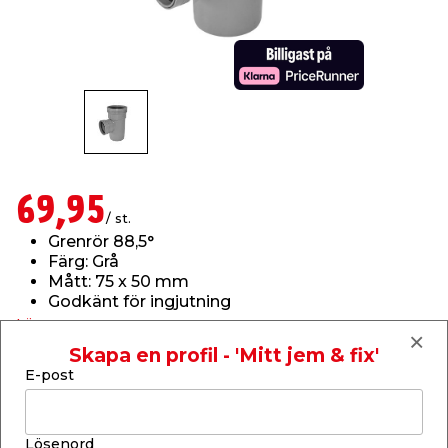
t & Värme
us & Förråd
öring
skläder & Skyddsutrustning
lation
 & Klinker
 & Säkerhet
öbler
er & Tapetverktyg
ing, Rep & Snöre
p
r & Fönster
edjursbekämpning
um
rsalspray & Multispray
ggningsmaskiner
69,95
/ st.
lation
t & Nät
yckstvätt & Tryckluft
Grenrör 88,5°
Färg: Grå
Mått: 75 x 50 mm
tning
Godkänt för ingjutning
Läs mer
Skapa en profil - 'Mitt jem & fix'
Finns i lager i webbshoppen
E-post
Skickas inom 2-5 arbetsdagar
or & Flaggstänger
-
+
1
st.
Lösenord