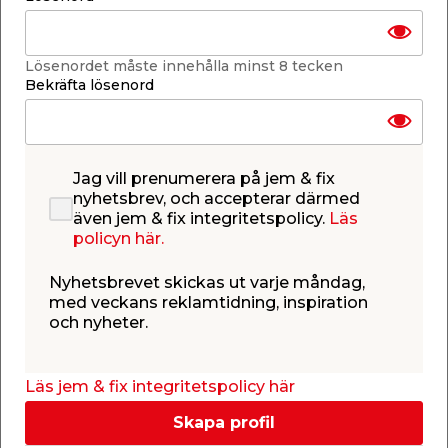
Lägg i varukorgen
Lösenordet måste innehålla minst 8 tecken
Bekräfta lösenord
Finns i lager i de flesta butiker
Jag vill prenumerera på jem & fix
Se lagerstatus i din butik
nyhetsbrev, och accepterar därmed
Lagerstatus uppdaterad 8 aug 2026 09:58
även jem & fix integritetspolicy.
Läs
policyn här.
Lägg till i inköpslistan
Nyhetsbrevet skickas ut varje måndag,
med veckans reklamtidning, inspiration
och nyheter.
Produktbeskrivning
Grenrör PP ENK
Läs jem & fix integritetspolicy här
Grenrör gjort av polypropen med grå ytbehandling
samt fast monterad TPE-packning. Godkänt för
Skapa profil
användning i konstruktion (ingjutning) samt även