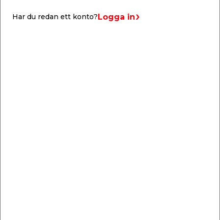
under byggnad, max 1 m utanför plattan
Logga in
Har du redan ett konto?
Liknande produkter
Avloppsrör
Grenrör 45°
75 mm x 2 m. Med muff.
50 x 50 mm. Godkänt
för ingjutning.
149,00
44,95
/ st.
/ st.