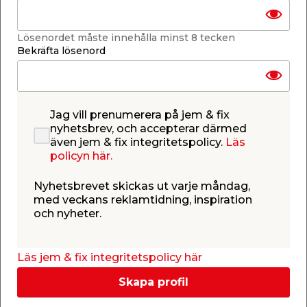
Lägg i varukorgen
Lösenordet måste innehålla minst 8 tecken
Bekräfta lösenord
Jag vill prenumerera på jem & fix
Få butiker
Se lagerstatus i din butik
nyhetsbrev, och accepterar därmed
Lagerstatus uppdaterad 8 aug 2026 12:56
även jem & fix integritetspolicy.
Läs
policyn här.
Lägg till i inköpslistan
Nyhetsbrevet skickas ut varje måndag,
med veckans reklamtidning, inspiration
och nyheter.
Produktbeskrivning
Halvkoppling
Läs jem & fix integritetspolicy här
12 x G15
Klämring med invändig gänga
Skapa profil
Förkromad pipefix