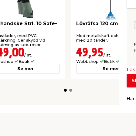
handske Strl. 10 Safe-
Lövräfsa 120 cm Prize
nstläder, med PVC-
Med metallskaft och räfshuv
tärkning. Ger skydd vid
med 20 tänder.
ärning av t.ex. rosor.
49,00
49,95
r
/ st.
/ st.
bshop
Butik
Webbshop
Butik
Se mer
Se mer
Läs 
S
Har 