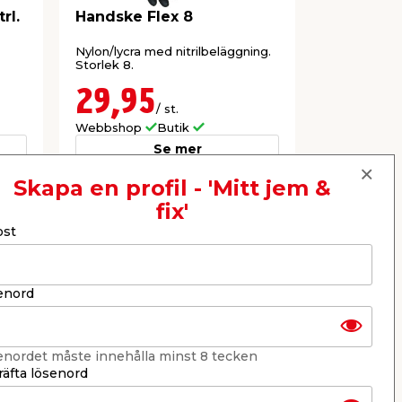
rl.
Handske Flex 8
Handske J
4-6 år Sa
Nylon/lycra med nitrilbeläggning.
Passar barn 
Storlek 8.
29,95
39,9
/ st.
Webbshop
Butik
Webbshop
Se mer
Skapa en profil - 'Mitt jem &
fix'
Nästa
ost
enord
enordet måste innehålla minst 8 tecken
äfta lösenord