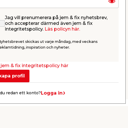
Jag vill prenumerera på jem & fix nyhetsbrev,
Trädgårdshandske Blue 7
Trädgård
och accepterar därmed även jem & fix
integritetspolicy.
Läs policyn här.
ud
Nitrilbeläggning. Storlek 7.
Nitrilbeläggn
Nyhetsbrevet skickas ut varje måndag, med veckans
29,95
29,9
eklamtidning, inspiration och nyheter.
/ st.
Webbshop
Butik
Webbshop
Se mer
jem & fix integritetspolicy här
kapa profil
Nästa
Logga in
du redan ett konto?