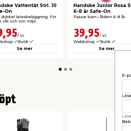
dske Vattentät Strl. 10
Handske Junior Rosa St
fe-On
6-8 år Safe-On
dubbel latexbeläggning. För
Passar barn i åldern 6-8 år.
 våt och torr miljö.
9,95
39,95
/ st.
/ st.
bshop
Butik
Webbshop
Butik
Se mer
Se mer
E-p
Lös
öpt
Lös
Bekr