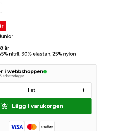
år
Junior
n
-8 år
45% nitril, 30% elastan, 25% nylon
ger i webbshoppen
5 arbetsdagar
+
1
st.
Lägg i varukorgen