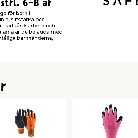
strl. 6-8 år
a för barn i
bla, slitstarka och
r trädgårdsarbete och
ngrarna är de belagda med
ömtåliga barnhänderna,
r