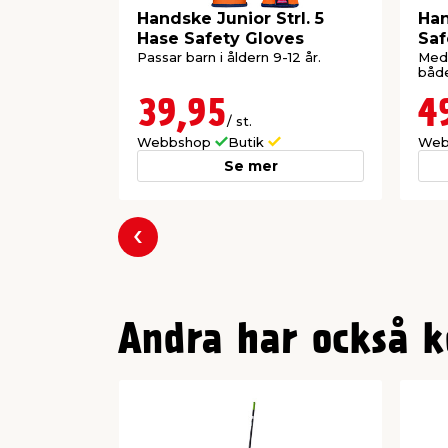
Handske Junior Strl. 5
Han
Hase Safety Gloves
Sa
Passar barn i åldern 9-12 år.
Med 
både
39,95
4
/ st.
Webbshop
Butik
Web
Se mer
Föregående
Andra har också k