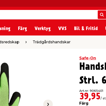
S
S
sning
Färg
Verktyg
VVS
Bil & Fritid
Trädgårdshandskar
dsredskap
Trädgårdshandskar
Safe-On
Hands
Strl. 
Art.nr: 9065401
39,95
/ st
Färg