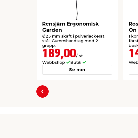
Rensjärn Ergonomisk
Ros
Garden
On
Ø25 mm skaft i pulverlackerat
I ko
stål. Gummihandtag med 2
förs
grepp.
besk
189,00
1
/ st.
Webbshop
Butik
Web
Se mer
Föregående
Producent