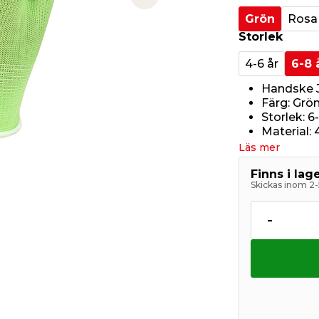
Next slide
Grön
Rosa
Storlek
4-6 år
6-8 
Handske 
Färg: Grö
Storlek: 6
Material: 
Läs mer
Finns i la
Skickas inom 2-
-