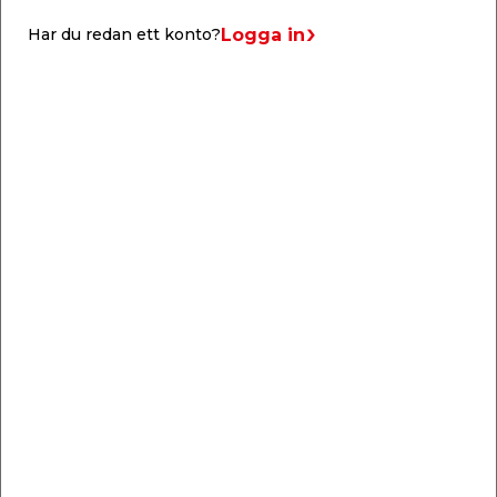
Logga in
Har du redan ett konto?
Liknande produkter
Draghandtag Stål
Draghandtag 125 mm
Svart 140 mm Habo
Habo
Greppvänligt handtag
Draghandtag av stål
för dörrar, portar, lådor
med ytbehandling av
m.m.
nickel.
32,95
42,95
/ st.
/ st.
Webbshop
Butik
Webbshop
Butik