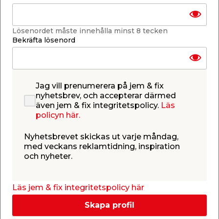
Lägg i varukorgen
Lösenordet måste innehålla minst 8 tecken
Bekräfta lösenord
Finns i lager i de flesta butiker
Jag vill prenumerera på jem & fix
Se lagerstatus i din butik
nyhetsbrev, och accepterar därmed
Lagerstatus uppdaterad 6 aug 2026 23:04
även jem & fix integritetspolicy.
Läs
policyn här.
Lägg till i inköpslistan
Nyhetsbrevet skickas ut varje måndag,
med veckans reklamtidning, inspiration
och nyheter.
Produktbeskrivning
Draghandtag stål 158 mm
Läs jem & fix integritetspolicy här
Draghandtag av stål. Ytbehandling nickel.
Totallängd 158 mm. Djup 45 mm. Inklusive skruv.
Skapa profil