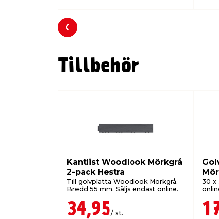
Föregående
Tillbehör
Kantlist Woodlook Mörkgrå
Gol
2-pack Hestra
Mör
Till golvplatta Woodlook Mörkgrå.
30 x 
Bredd 55 mm. Säljs endast online.
onlin
34,95
1
/ st.