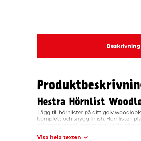
Beskrivning
Produktbeskrivnin
Hestra Hörnlist Woodl
Lägg till hörnlister på ditt golv woodlook
komplett och snygg finish. Hörnlisten pla
att runda av det annars markanta hörnet
högkvalitativ svensktillverkad hörnlist i r
Visa hela texten
återvinningsbar polypropen som tål det 