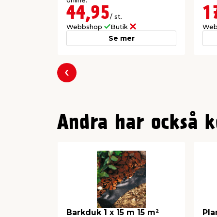
online.
44,95
1
/ st.
Webbshop
Butik
Web
Se mer
Föregående
Andra har också k
Barkduk 1 x 15 m 15 m²
Pla