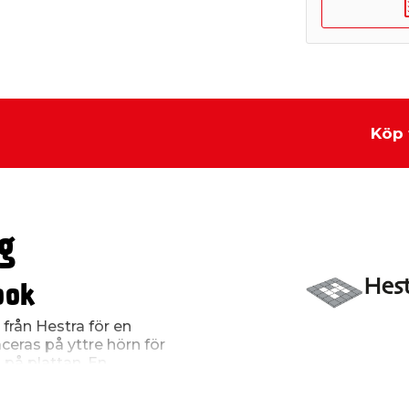
Köp 
g
ook
 från Hestra för en
ceras på yttre hörn för
 på plattan. En
en, 100 %
mesta, precis som själva