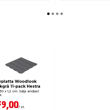
vplatta Woodlook
kgrå 11-pack Hestra
30 x 1,2 cm. Säljs endast
e.
79,00
/ st.