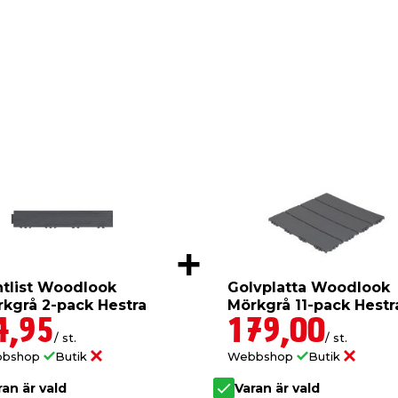
t listen ska tåla ett
speciellt tillverkad för
Välj samma färg som
 efter eget tycke genom
ler kantlist som också går
n läggs i utrymmen som
l en vägg eller golvlist.
öblerna är en hörnlist
ook är hörlisten
terliknar trä. Den lämpar
ook lika bra inomhus som
 vid behov och underhålla.
 1,2 cm tjock. Säljs i en
tlist Woodlook
Golvplatta Woodlook
kgrå 2-pack Hestra
Mörkgrå 11-pack Hestr
h går inte att köpa i
4,95
179,00
/ st.
/ st.
bbshop
Butik
Webbshop
Butik
ran är vald
Varan är vald