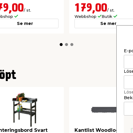
79,00
179,00
/ st.
/ st.
bshop
Webbshop
Butik
Se mer
Se mer
E-p
Lös
öpt
Lös
Bekr
nteringsbord Svart
Kantlist Woodlook