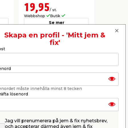
online.
19,95
34,9
/ st.
Webbshop
Butik
Webbshop
Se mer
Skapa en profil - 'Mitt jem &
fix'
Nästa
ost
enord
enordet måste innehålla minst 8 tecken
äfta lösenord
Jag vill prenumerera på jem & fix nyhetsbrev,
Golvplatta Woodlook
och accepterar därmed även jem & fix