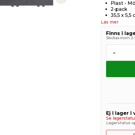
Next slide
Plast - M
2-pack
35,5 x 5,5
Läs mer
Finns i la
Skickas inom 2-
-
Ej i lager i
Se lagerstatu
Lagerstatus u