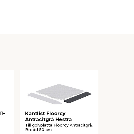
11-
Kantlist Floorcy
Kantlist
Antracitgrå Hestra
Mörkgrå 
Till golvplatta Floorcy Antracitgrå.
Till golvpla
Bredd 50 cm.
Bredd 55 mm