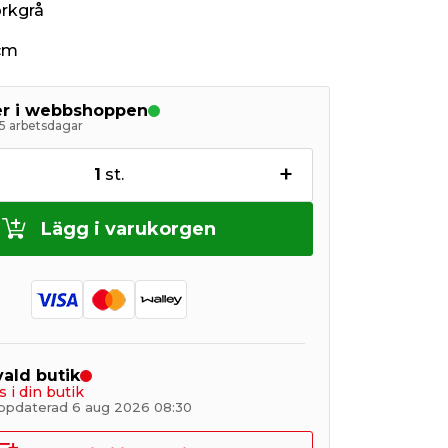
örkgrå
 cm
ger i webbshoppen
5 arbetsdagar
+
1
st.
Lägg i varukorgen
 vald butik
s i din butik
ppdaterad 6 aug 2026 08:30