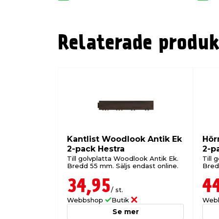
Relaterade produk
Kantlist Woodlook Antik Ek
Hör
2-pack Hestra
2-p
Till golvplatta Woodlook Antik Ek.
Till 
Bredd 55 mm. Säljs endast online.
Bred
34,95
4
/ st.
Webbshop
Butik
Web
Se mer