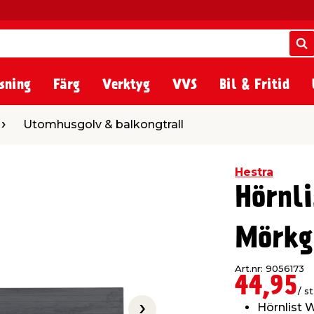
S
S
sning
Färg
Verktyg
VVS
Bil & Fritid
golv & balkongtrall
Utomhusgolv & balkongtrall
Hestra
Hörnl
Mörkg
Art.nr: 9056173
44,95
/ st
Hörnlist 