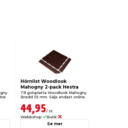
Hörnlist Woodlook
Kantlist W
Mahogny 2-pack Hestra
2-pack Hes
gny.
Till golvplatta Woodlook Mahogny.
Till golvplatt
ine.
Bredd 55 mm. Säljs endast online.
Bredd 55 mm. S
44,95
34,95
/ st.
/
Webbshop
Butik
Webbshop
B
Se mer