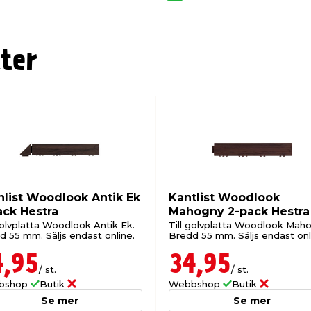
ter
nlist Woodlook Antik Ek
Kantlist Woodlook
ack Hestra
Mahogny 2-pack Hestra
golvplatta Woodlook Antik Ek.
Till golvplatta Woodlook Maho
d 55 mm. Säljs endast online.
Bredd 55 mm. Säljs endast onl
4,95
34,95
/ st.
/ st.
bshop
Butik
Webbshop
Butik
Se mer
Se mer