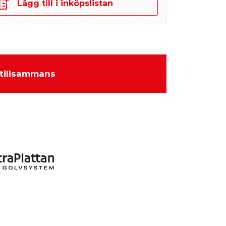
Lägg till i inköpslistan
tillsammans