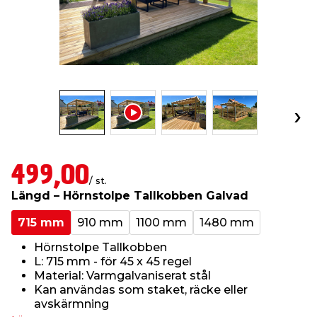
t & Värme
us & Förråd
öring
skläder & Skyddsutrustning
lation
 & Klinker
 & Säkerhet
öbler
er & Tapetverktyg
ing, Rep & Snöre
p
r & Fönster
edjursbekämpning
um
rsalspray & Multispray
ggningsmaskiner
lation
t & Nät
yckstvätt & Tryckluft
499,00
/ st.
Längd – Hörnstolpe Tallkobben Galvad
tning
715 mm
910 mm
1100 mm
1480 mm
Hörnstolpe Tallkobben
L: 715 mm - för 45 x 45 regel
Material: Varmgalvaniserat stål
Kan användas som staket, räcke eller
or & Flaggstänger
avskärmning