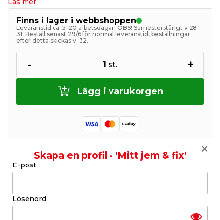
Läs mer
Finns i lager i webbshoppen
Leveranstid ca. 5-20 arbetsdagar. OBS! Semesterstängt v 28-
31. Beställ senast 29/6 för normal leveranstid, beställningar
efter detta skickas v. 32.
-
+
1
st.
Lägg i varukorgen
Skapa en profil - 'Mitt jem & fix'
Finns endast i webbshoppen
E-post
Lagerstatus uppdaterad 9 aug 2026 15:00
Lägg till i inköpslistan
Lösenord