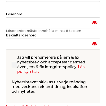
Inkl. skruvar, pluggar & distanser
Med synliga skruvhål för enkel montering
B: 15 x H: 25 x D: 0,17 cm
Lösenord
Läs mer
Finns i lager i webbshoppen
Skickas inom 2-5 arbetsdagar
Lösenordet måste innehålla minst 8 tecken
Bekräfta lösenord
-
+
1
st.
Lägg i varukorgen
Jag vill prenumerera på jem & fix
nyhetsbrev, och accepterar därmed
även jem & fix integritetspolicy.
Läs
policyn här.
Nyhetsbrevet skickas ut varje måndag,
med veckans reklamtidning, inspiration
Finns endast i webbshoppen
och nyheter.
Lagerstatus uppdaterad 6 aug 2026 06:30