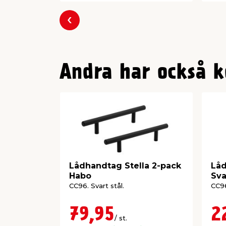
Föregående
Andra har också k
Lådhandtag Stella 2-pack
Låd
Habo
Sva
CC96. Svart stål.
CC96
79,95
2
/ st.