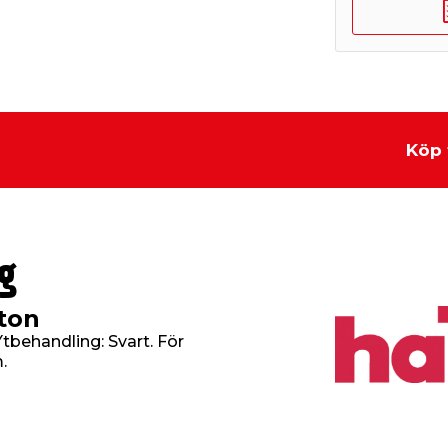
Köp 
g
ton
tbehandling: Svart. För
.