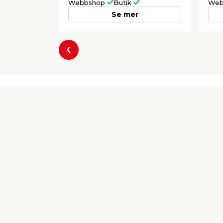
Webbshop
Butik
Web
Se mer
Föregående
Producent
HABO Sverige
Box 203
S-566 24 Habo Sverige
info@habo.com