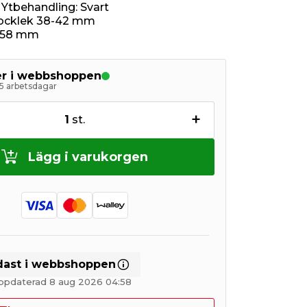
 Ytbehandling: Svart
jocklek 38-42 mm
 58 mm
ger i webbshoppen
5 arbetsdagar
+
1
st.
Lägg i varukorgen
dast i webbshoppen
ppdaterad 8 aug 2026 04:58