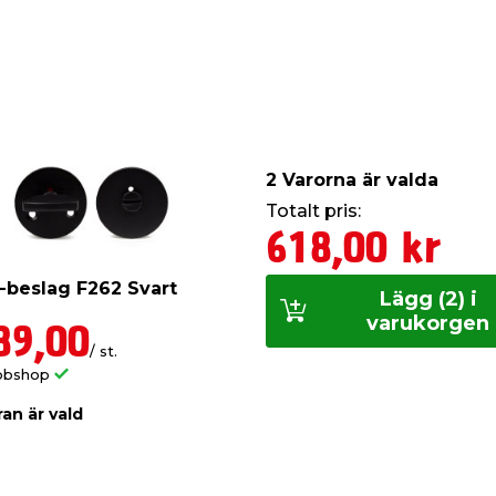
2 Varorna är valda
Totalt pris:
618,00 kr
beslag F262 Svart
Lägg (2) i
varukorgen
89,00
/ st.
bbshop
ran är vald