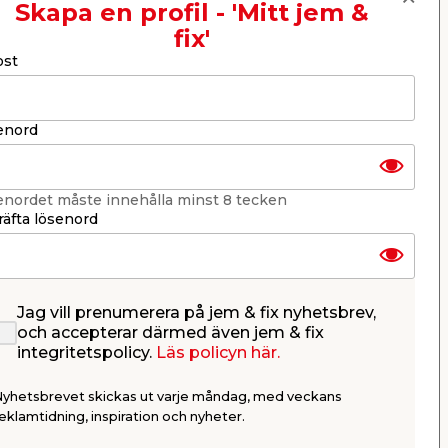
Skapa en profil - 'Mitt jem &
fix'
Nästa
ost
enord
enordet måste innehålla minst 8 tecken
äfta lösenord
Jag vill prenumerera på jem & fix nyhetsbrev,
Gångjärn Symmetriskt 2-
Lådhandt
och accepterar därmed även jem & fix
pack Habo
Svart 14
integritetspolicy.
Läs policyn här.
Habo
För innerdörr. Justerbar höjd. Inkl.
CC128. Inkl. 
fästplatta & skruv. Säljs endast
Nyhetsbrevet skickas ut varje måndag, med veckans
online.
84,95
249,
eklamtidning, inspiration och nyheter.
/ st.