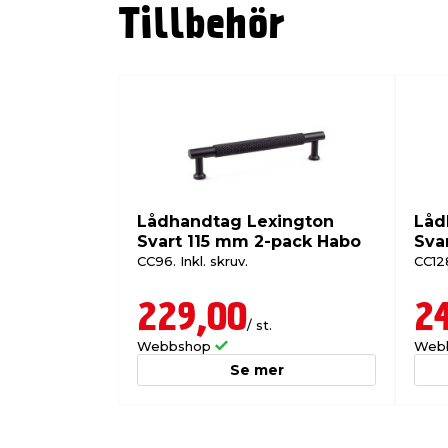
Tillbehör
Lådhandtag Lexington
Låd
Svart 115 mm 2-pack Habo
Sva
CC96. Inkl. skruv.
CC128
229,00
2
/ st.
Webbshop
Web
Se mer