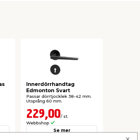
as
Innerdörrhandtag
Innerdör
Edmonton Svart
grepp Sv
Passar dörrtjocklek 38-42 mm.
Passar till 
Utsprång 60 mm.
Säljs endast
229,00
99,9
/ st.
Webbshop
Webbshop
Se mer