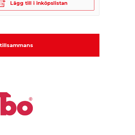
Lägg till i inköpslistan
tillsammans