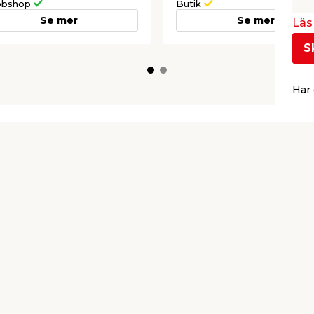
bshop
Butik
Se mer
Se mer
Läs 
S
Har 