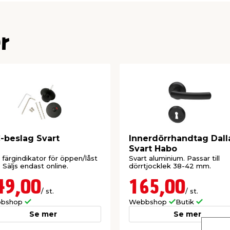
r
beslag Svart
Innerdörrhandtag Dall
Svart Habo
färgindikator för öppen/låst
Svart aluminium. Passar till
. Säljs endast online.
dörrtjocklek 38-42 mm.
49,00
165,00
/ st.
/ st.
bshop
Webbshop
Butik
Se mer
Se mer