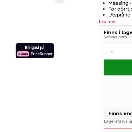
Next slide
Mässing -
För dörrt
Utsprång
Läs mer
Finns i la
Skickas inom 2-
-
Finns en
Lagerstatus u