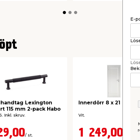
E-p
Lös
öpt
Lös
Bekr
handtag Lexington
Innerdörr 8 x 21
rt 115 mm 2-pack Habo
. Inkl. skruv.
Vit.
29,00
1 249,00
r
/ st.
/ st.