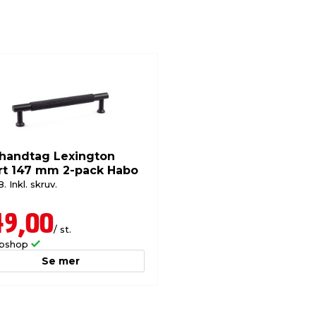
handtag Lexington
rt 147 mm 2-pack Habo
. Inkl. skruv.
49,00
/ st.
bshop
Se mer