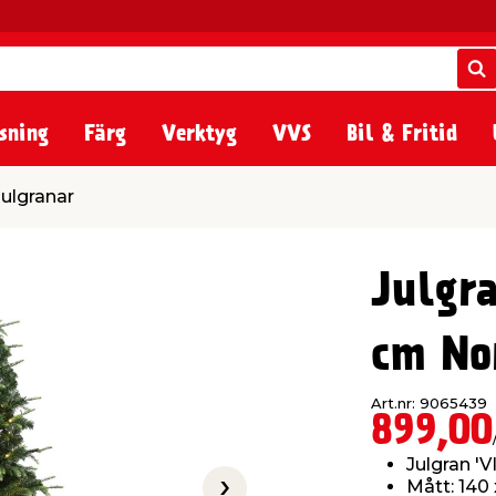
S
S
sning
Färg
Verktyg
VVS
Bil & Fritid
Julgranar
Julgr
cm No
Art.nr: 9065439
899,00
Julgran '
Mått: 140