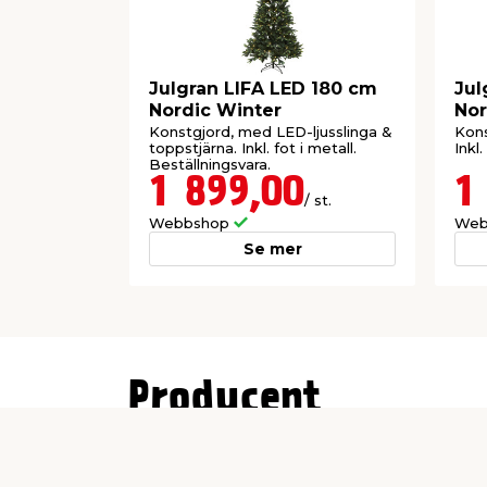
Julgran LIFA LED 180 cm
Jul
Nordic Winter
Nor
Konstgjord, med LED-ljusslinga &
Kons
toppstjärna. Inkl. fot i metall.
Inkl.
Beställningsvara.
1 899,00
1
/ st.
Webbshop
Web
Se mer
Producent
NSH Nordic A/S
Virkefeltet 4