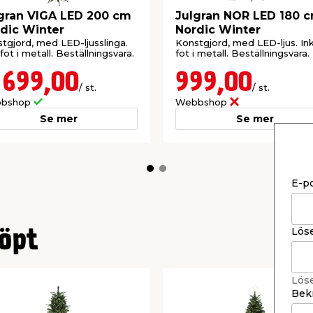
gran VIGA LED 200 cm
Julgran NOR LED 180 
dic Winter
Nordic Winter
tgjord, med LED-ljusslinga.
Konstgjord, med LED-ljus. Ink
 fot i metall. Beställningsvara.
fot i metall. Beställningsvara.
 699,00
999,00
/ st.
/ st.
bshop
Webbshop
Se mer
Se mer
E-p
Lös
öpt
Lös
Bekr