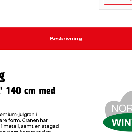
Beskrivning
g
' 140 cm med
remium-julgran i
are form. Granen har
t i metall, samt en stagad