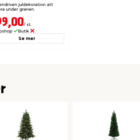
ridriven juldekoration att
era under granen.
99,00
/ st.
bshop
Butik
Se mer
r