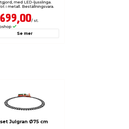
tgjord, med LED-ljusslinga.
 fot i metall. Beställningsvara.
 699,00
/ st.
bshop
Se mer
set Julgran Ø75 cm