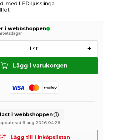
d, med LED-ljusslinga
llfot
ger i webbshoppen
arbetsdagar
+
1
st.
Lägg i varukorgen
dast i webbshoppen
uppdaterad 6 aug 2026 04:26
Lägg till i inköpslistan