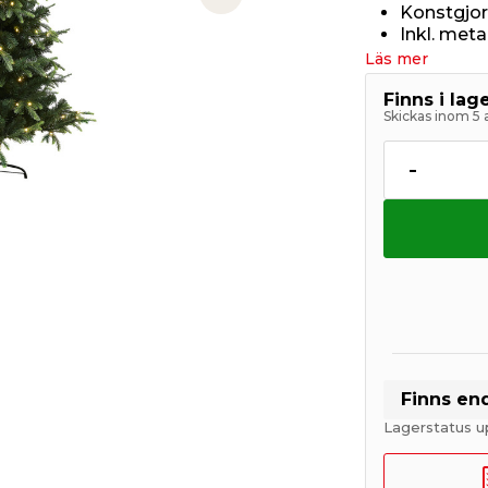
Next slide
Konstgjor
Inkl. meta
Läs mer
Finns i la
Skickas inom 5 
-
Finns en
Lagerstatus 