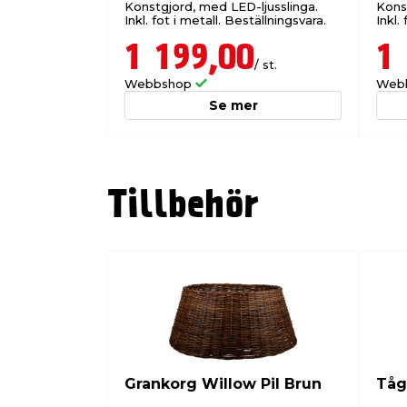
Konstgjord, med LED-ljusslinga.
Kons
Användningsområde: Inomhus
Inkl. fot i metall. Beställningsvara.
Inkl.
Material: PE/PVC
1 199,00
1
Watt: 3,6W
/ st.
Spänning: 230V
Webbshop
Web
LED-lampor: 130 st
Se mer
Färg: Grön
Antal grenar: 363 st
Vikt: 3,97 kg
Tillbehör
Grankorg Willow Pil Brun
Tåg