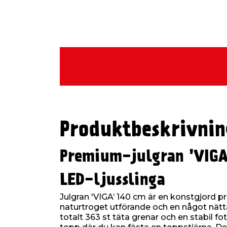
Produktbeskrivnin
Premium-julgran 'VIGA
LED-ljusslinga
Julgran 'VIGA’ 140 cm är en konstgjord p
naturtroget utförande och en något nätt
totalt 363 st täta grenar och en stabil fo