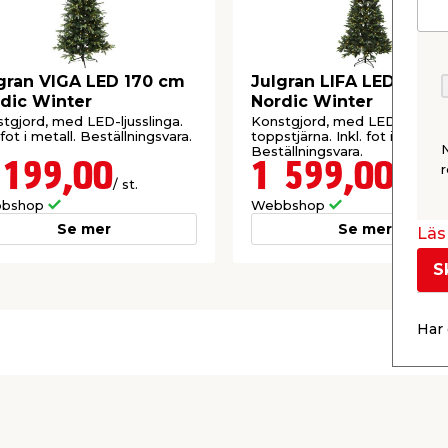
gran VIGA LED 170 cm
Julgran LIFA LED 150 
dic Winter
Nordic Winter
tgjord, med LED-ljusslinga.
Konstgjord, med LED-ljusslin
 fot i metall. Beställningsvara.
toppstjärna. Inkl. fot i metall.
Beställningsvara.
 199,00
1 599,00
r
/ st.
/ st.
bshop
Webbshop
Se mer
Se mer
Läs 
S
Har 