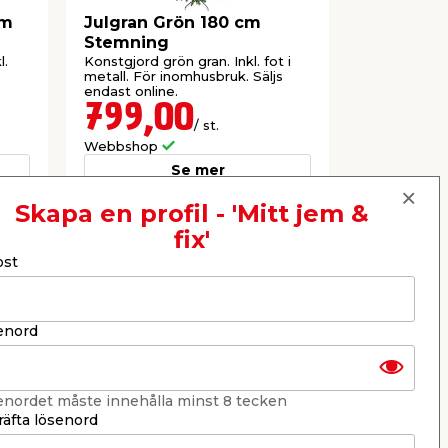
cm
Julgran Grön 180 cm
Julgran 
Stemning
Stemnin
l.
Konstgjord grön gran. Inkl. fot i
Konstgjord,
metall. För inomhusbruk. Säljs
grenar. Inkl.
endast online.
inomhusbruk
799,00
599,
/ st.
Webbshop
Webbshop
Se mer
Skapa en profil - 'Mitt jem &
fix'
Nästa
ost
enord
enordet måste innehålla minst 8 tecken
äfta lösenord