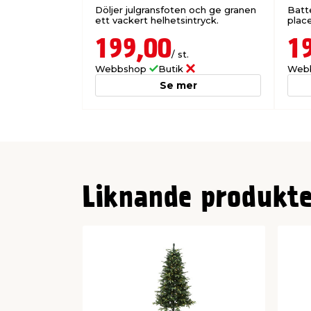
Döljer julgransfoten och ge granen
Batte
ett vackert helhetsintryck.
plac
199,00
1
/ st.
Webbshop
Butik
Web
Se mer
Liknande produkte