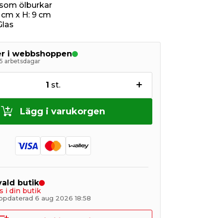
som ölburkar
 cm x H: 9 cm
Glas
ger i webbshoppen
5 arbetsdagar
+
1
st.
Lägg i varukorgen
 vald butik
s i din butik
ppdaterad 6 aug 2026 18:58