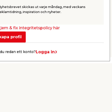
med stora strömuttag.
Nyhetsbrevet skickas ut varje måndag, med veckans
49,95
69,9
eklamtidning, inspiration och nyheter.
/ st.
Butik
Webbshop
Se mer
jem & fix integritetspolicy här
kapa profil
Nästa
Logga in
du redan ett konto?