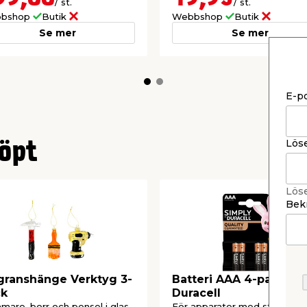
/ st.
/ st.
bshop
Butik
Webbshop
Butik
Se mer
Se mer
E-p
Lös
öpt
Lös
Bekr
granshänge Verktyg 3-
Batteri AAA 4-pack
ck
Duracell
are, borr och pensel i glas.
För apparater med stora