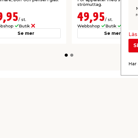
strömuttag.
9,95
49,95
r
/ st.
/ st.
bshop
Butik
Webbshop
Butik
Se mer
Se mer
Läs 
S
Har 