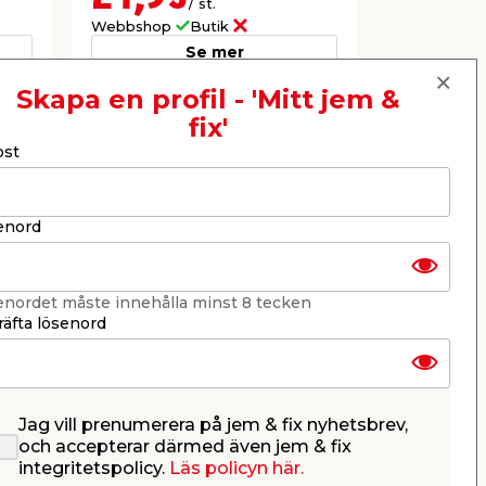
/ st.
Webbshop
Butik
Webbshop
Se mer
Skapa en profil - 'Mitt jem &
fix'
Nästa
ost
enord
enordet måste innehålla minst 8 tecken
äfta lösenord
Jag vill prenumerera på jem & fix nyhetsbrev,
Batteri AA 4-pack
Tomte Ca
och accepterar därmed även jem & fix
Duracell
integritetspolicy.
Läs policyn här.
Alkaliskt batteri för apparater
Assorterade