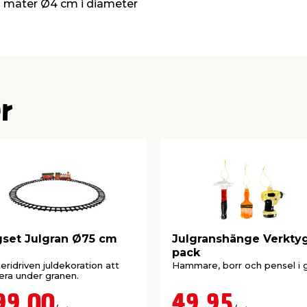
a mäter Ø4 cm i diameter
r
set Julgran Ø75 cm
Julgranshänge Verktyg
pack
eridriven juldekoration att
Hammare, borr och pensel i g
era under granen.
99,00
49,95