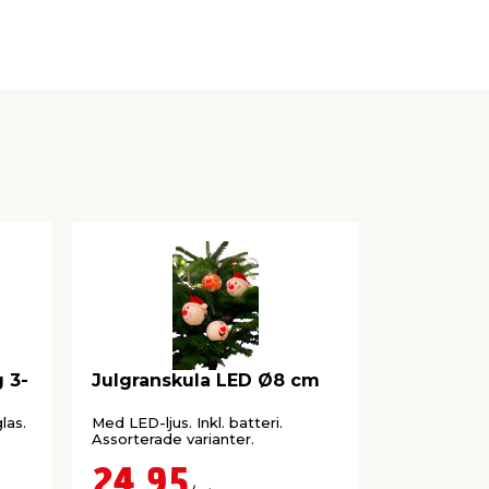
 3-
Julgranskula LED Ø8 cm
LED-ljus 
Terracot
las.
Med LED-ljus. Inkl. batteri.
Batteridrive
Assorterade varianter.
och 6 h timer
endast onlin
24,95
69,9