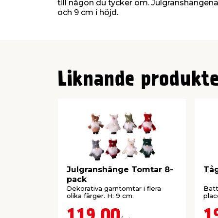
till någon du tycker om. Julgranshängen
och 9 cm i höjd.
Liknande produkte
Julgranshänge Tomtar 8-
Tåg
pack
Dekorativa garntomtar i flera
Batt
olika färger. H: 9 cm.
plac
119,00
1