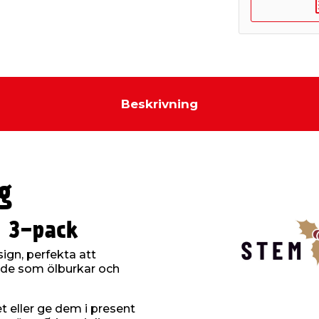
Beskrivning
g
r 3-pack
ign, perfekta att
de som ölburkar och
 eller ge dem i present