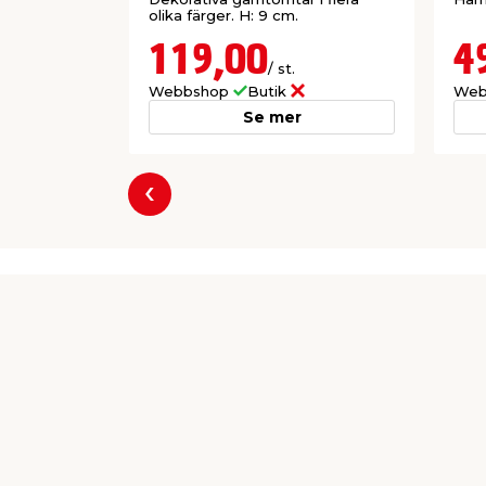
olika färger. H: 9 cm.
119,00
4
/ st.
Webbshop
Butik
Web
Se mer
Föregående
Producent
jem & fix
Per Bondessons Väg 2080
268 31 Svalöv
kundtjanst@jemfix.com