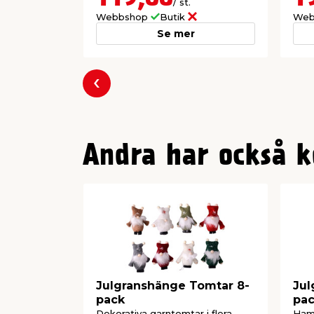
/ st.
Webbshop
Butik
Web
Se mer
Föregående
Andra har också k
Julgranshänge Tomtar 8-
Jul
pack
pa
Dekorativa garntomtar i flera
Hamm