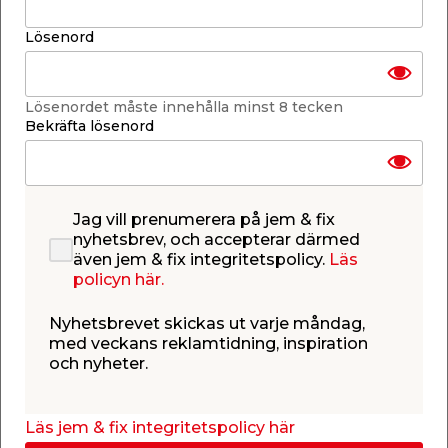
-
+
1
st.
Lösenord
Lägg i varukorgen
Lösenordet måste innehålla minst 8 tecken
Bekräfta lösenord
Finns i lager i de flesta butiker
Jag vill prenumerera på jem & fix
Se lagerstatus i din butik
nyhetsbrev, och accepterar därmed
Lagerstatus uppdaterad 6 aug 2026 23:04
även jem & fix integritetspolicy.
Läs
policyn här.
Lägg till i inköpslistan
Nyhetsbrevet skickas ut varje måndag,
med veckans reklamtidning, inspiration
och nyheter.
Produktbeskrivning
Självhäftande kabelkanal 5,5 mm x 1 m
Läs jem & fix integritetspolicy här
4-pack