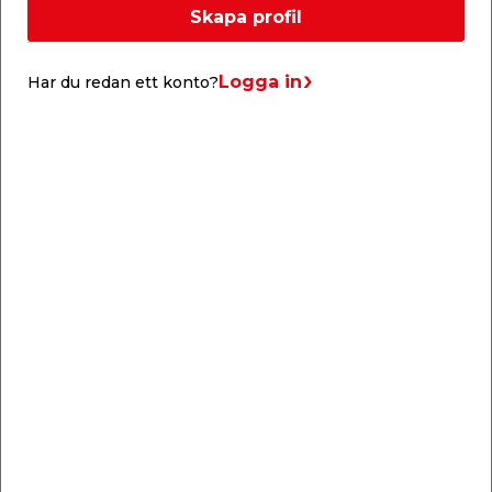
Skapa profil
Denna kabelkanal är gör-det-självarens favorit.
Självhäftande vit kabellist som är böjlig på längden
och styv i sidled. Den är lätt att montera och ger ett
Logga in
Har du redan ett konto?
mycket professionellt resultat. Säljs i 4-pack.
Kabelkanalen kan kompletteras med böjar och
skarvanslutningar, dessa köpes separat.
Längd: 1 m
Bredd: 5,5 mm
Liknande produkter