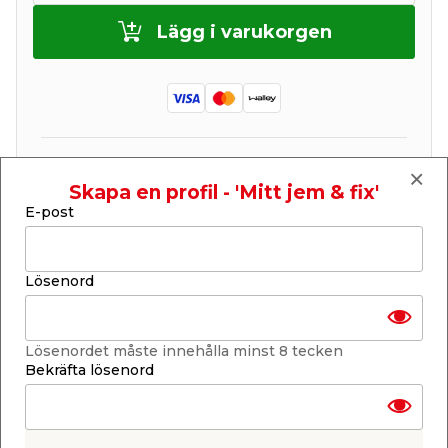
Lägg i varukorgen
Finns i lager i de flesta butiker
Se lagerstatus i din butik
Skapa en profil - 'Mitt jem & fix'
Lagerstatus uppdaterad 6 aug 2026 16:00
E-post
Lägg till i inköpslistan
Lösenord
Produktbeskrivning
Lösenordet måste innehålla minst 8 tecken
Bekräfta lösenord
Vit kakelfogspenna. Används för att förbättra
gammal och missfärgad kakelfog runt klinker och
kakelplattor. Rak 4 mm spets gör det att pennan