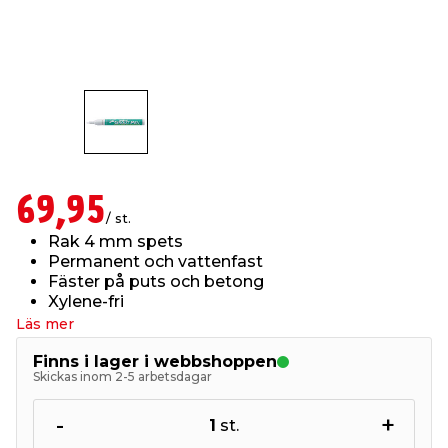
t & Värme
öbler
öring
skläder & Skyddsutrustning
lation
 & Klinker
 & Säkerhet
um
er & Tapetverktyg
ing, Rep & Snöre
p
r & Fönster
edjursbekämpning
t & Nät
rsalspray & Multispray
ggningsmaskiner
69,95
/ st.
lation
yckstvätt & Tryckluft
Rak 4 mm spets
Permanent och vattenfast
Fäster på puts och betong
tning
Xylene-fri
Läs mer
or & Flaggstänger
Finns i lager i webbshoppen
Skickas inom 2-5 arbetsdagar
-
+
1
st.