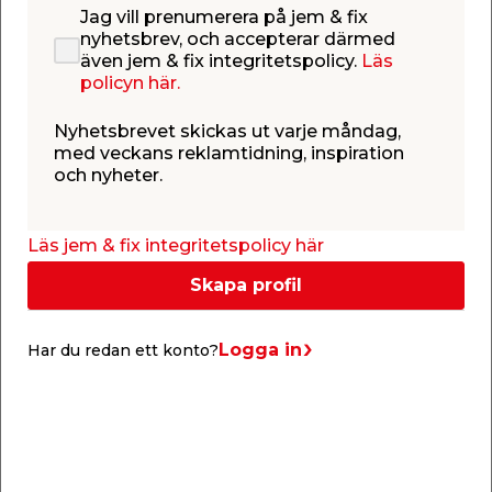
passar de flesta fogbredder. Fylld med vit färg som
Jag vill prenumerera på jem & fix
nyhetsbrev, och accepterar därmed
är permanent, vattenfast, snabbtorkande och
även jem & fix integritetspolicy.
Läs
färgbeständig. Fäster på puts, betong mm. Xylene
policyn här.
fri. Pennan är utrustad med ventil som ger ett
Nyhetsbrevet skickas ut varje måndag,
jämnt färgflöde.
med veckans reklamtidning, inspiration
och nyheter.
Läs jem & fix integritetspolicy här
Skapa profil
Dokument
Logga in
Har du redan ett konto?
Säkerhetsdatablad