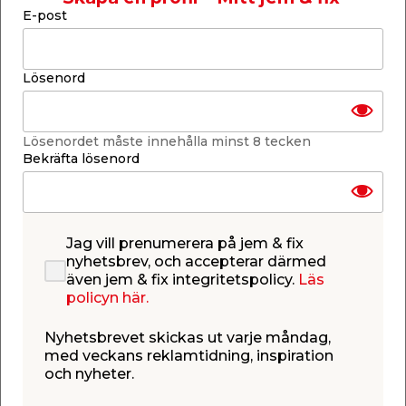
E-post
Finns i lager i de flesta butiker
Se lagerstatus i din butik
Lagerstatus uppdaterad 7 aug 2026 23:04
Lösenord
Lägg till i inköpslistan
Lösenordet måste innehålla minst 8 tecken
Bekräfta lösenord
Produktbeskrivning
Kakellist Cubalu Svart 27 x 10 mm -
Jag vill prenumerera på jem & fix
2,5 m
nyhetsbrev, och accepterar därmed
Skydda kanter och hörn på din kakelbeklädda
även jem & fix integritetspolicy.
Läs
vägg, med hjälp av en snygg kakellist! Den här
policyn här.
kakellisten är tillverkad av pulverlackerad svart
aluminium. Den mäter 27 x 10 mm och är 2,5 m
Nyhetsbrevet skickas ut varje måndag,
lång. Kakellister fungerar inte enbart som skydd,
med veckans reklamtidning, inspiration
utan är även perfekt för att dölja mindre perfekta
och nyheter.
vinklar och avslut på kakelplattorna. Dessutom ger
de kakelväggen ett snyggt avslut och en komplett