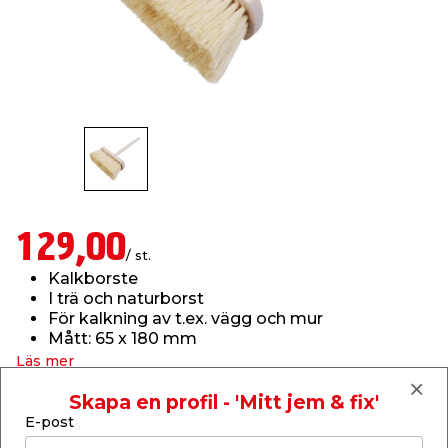
t & Värme
öbler
öring
skläder & Skyddsutrustning
lation
 & Klinker
 & Säkerhet
um
er & Tapetverktyg
ing, Rep & Snöre
p
r & Fönster
edjursbekämpning
t & Nät
rsalspray & Multispray
ggningsmaskiner
lation
yckstvätt & Tryckluft
129,00
/ st.
Kalkborste
tning
I trä och naturborst
För kalkning av t.ex. vägg och mur
Mått: 65 x 180 mm
or & Flaggstänger
Läs mer
Finns i lager i webbshoppen
Skapa en profil - 'Mitt jem & fix'
Skickas inom 2-5 arbetsdagar
E-post