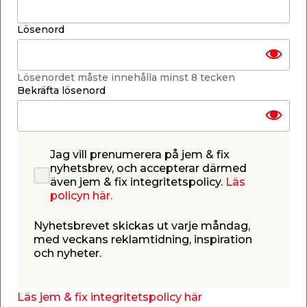
-
+
1
st.
Lösenord
Lägg i varukorgen
Lösenordet måste innehålla minst 8 tecken
Bekräfta lösenord
Finns i lager i de flesta butiker
Se lagerstatus i din butik
Jag vill prenumerera på jem & fix
Lagerstatus uppdaterad 6 aug 2026 10:26
nyhetsbrev, och accepterar därmed
även jem & fix integritetspolicy.
Läs
Lägg till i inköpslistan
policyn här.
Nyhetsbrevet skickas ut varje måndag,
med veckans reklamtidning, inspiration
och nyheter.
Produktbeskrivning
Kalkborste Fiber Vit 65 x 180 mm
Läs jem & fix integritetspolicy här
Go Paint's Kalkborste är ett robust och traditionellt