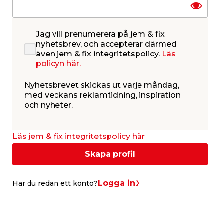
Lagerstatus uppdaterad 7 aug 2026 19:00
Lägg till i inköpslistan
Jag vill prenumerera på jem & fix
nyhetsbrev, och accepterar därmed
även jem & fix integritetspolicy.
Läs
policyn här.
Produktbeskrivning
Nyhetsbrevet skickas ut varje måndag,
Kanalplast Isolux Klar 32 mm - 4,5 x
med veckans reklamtidning, inspiration
och nyheter.
1,25 m
Funderar du på att bygga tak över altanen,
växthuset eller uterummet? Då är kanalplast bland
Läs jem & fix integritetspolicy här
det bästa och mest populära du kan välja.
Kanalplast Isolux 32 mm är en isolerande
Skapa profil
plastskiva tillverkad av polykarbonat, välägnad till
att värma upp isolerade uterum under vår och höst,
eller året runt tillsammans med
Logga in
Har du redan ett konto?
vinterträdgårdspartier.
Isolux kanalplastskivor är alla slagtåliga och klarar
kraftiga temperaturväxlingar mellan -40 grader till