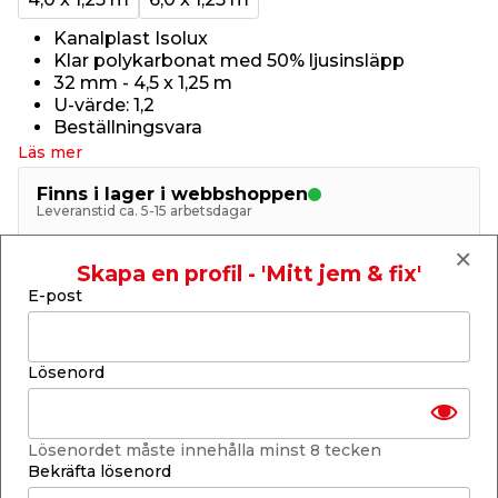
Kanalplast Isolux
Klar polykarbonat med 50% ljusinsläpp
32 mm - 4,5 x 1,25 m
U-värde: 1,2
Beställningsvara
Läs mer
Finns i lager i webbshoppen
Leveranstid ca. 5-15 arbetsdagar
-
+
1
st.
Skapa en profil - 'Mitt jem & fix'
E-post
Lägg i varukorgen
Lösenord
Lösenordet måste innehålla minst 8 tecken
Bekräfta lösenord
Finns endast i webbshoppen