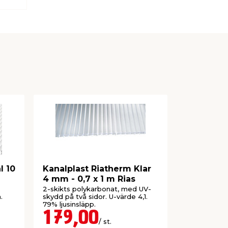
l 10
Kanalplast Riatherm Klar
Kanalplast
4 mm - 0,7 x 1 m Rias
mm - 2,0 
2-skikts polykarbonat, med UV-
Isolerande p
.
skydd på två sidor. U-värde 4,1.
värde 2,5. 8
79% ljusinsläpp.
Beställnings
179,00
699,
/ st.