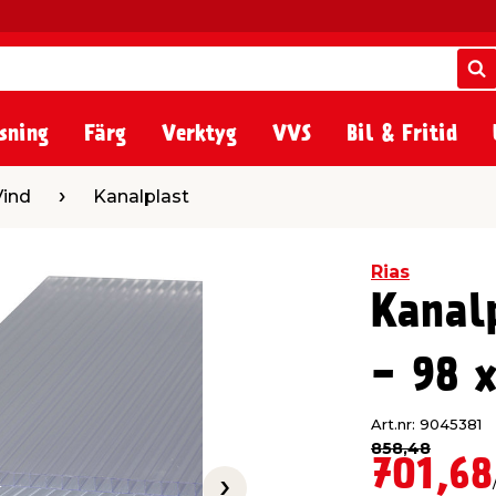
S
S
sning
Färg
Verktyg
VVS
Bil & Fritid
nalplast
Vind
Kanalplast
Rias
Kanal
- 98 
Art.nr: 9045381
858,48
701,68