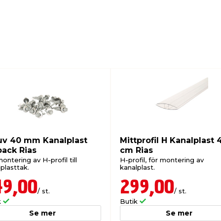
uv 40 mm Kanalplast
Mittprofil H Kanalplast 
pack Rias
cm Rias
ontering av H-profil till
H-profil, för montering av
plasttak.
kanalplast.
49,00
299,00
/ st.
/ st.
k
Butik
Se mer
Se mer