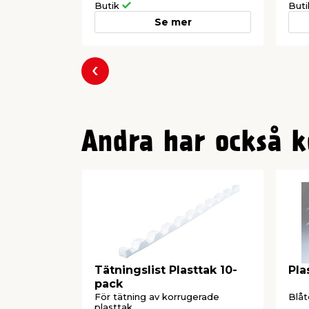
Butik
But
Se mer
Föregående
Andra har också k
Tätningslist Plasttak 10-
Pla
pack
För tätning av korrugerade
Blåt
plasttak.