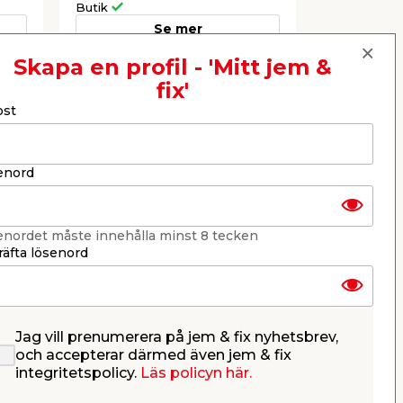
Butik
Webbshop
Se mer
Skapa en profil - 'Mitt jem &
fix'
Nästa
ost
enord
enordet måste innehålla minst 8 tecken
äfta lösenord
Jag vill prenumerera på jem & fix nyhetsbrev,
4,8
Plasttak 1090 x 3640 mm
och accepterar därmed även jem & fix
o
integritetspolicy.
Läs policyn här.
C-
Blåtonat, korrugerat tak av plast.