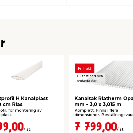
r
Fri frakt
Till fastland och
brofasta öar
tprofil H Kanalplast
Kanaltak Riatherm Opa
 cm Rias
mm - 3,0 x 3,015 m
ofil, för montering av
Komplett. Finns i flera
lplast.
dimensioner. Beställningsvara
99,00
7 799,00
/ st.
/ st.