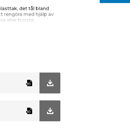
asttak, det tål bland
tt rengöra med hjälp av
sa eller borste.
10 års garanti på
skivan är tillverkad i
98 x 400 cm.