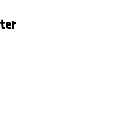
k i polykarbonat
tändig
ter
 brott
 kan snabbt njuta av ditt
nns en taklutning på minst
avstånd på 80 cm.
 hantera och den är
)
ringsmanualen nedan.