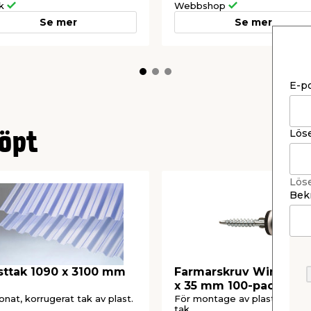
ik
Webbshop
Se mer
Se mer
E-p
Lös
öpt
Lös
Bekr
sttak 1090 x 3100 mm
Farmarskruv Wing C3 
x 35 mm 100-pack Hec
onat, korrugerat tak av plast.
För montage av plasttak/PV
tak.