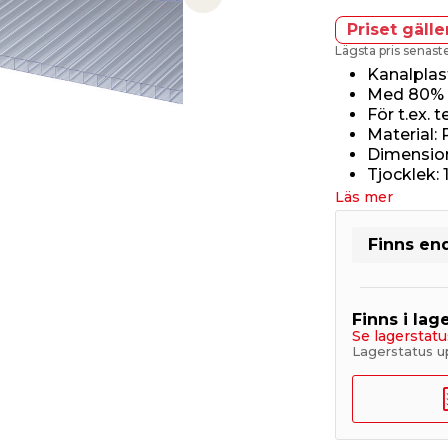
Next slide
Priset gälle
Lägsta pris senas
Kanalplas
Med 80% l
För t.ex. 
Material:
Dimension
Tjocklek:
Läs mer
Finns end
Finns i lage
Se lagerstatu
Lagerstatus u