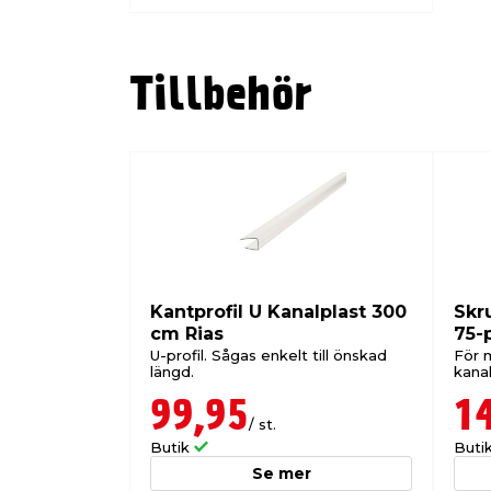
Tillbehör
Kantprofil U Kanalplast 300
Skr
cm Rias
75-
U-profil. Sågas enkelt till önskad
För m
längd.
kanal
99,95
1
/ st.
Butik
Buti
Se mer