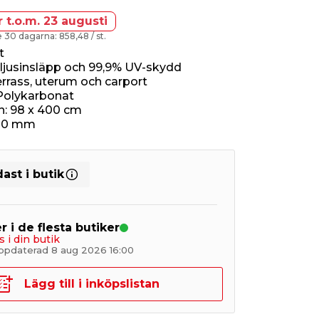
r t.o.m. 23 augusti
te 30 dagarna: 858,48
/ st.
t
jusinsläpp och 99,9% UV-skydd
terrass, uterum och carport
 Polykarbonat
: 98 x 400 cm
 10 mm
ast i butik
r i de flesta butiker
s i din butik
ppdaterad 8 aug 2026 16:00
Lägg till i inköpslistan